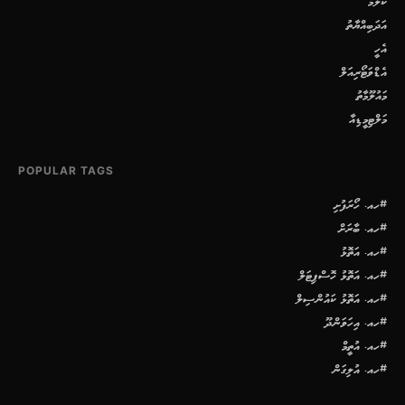
ކޮލަމް
އަދަބިއްޔާތު
އެހީ
އެޑްވަޓޯރިއަލް
މައުލޫމާތު
މަލްޓިމީޑިއާ
POPULAR TAGS
#ހއ. ހޯރަފުށި
#ހއ. ބާރަށް
#ހއ. އަތޮޅު
#ހއ. އަތޮޅު ހޮސްޕިޓަލް
#ހއ. އަތޮޅު ކައުންސިލް
#ހއ. އިހަވަންދޫ
#ހއ. އުތީމް
#ހއ. އުލިގަން