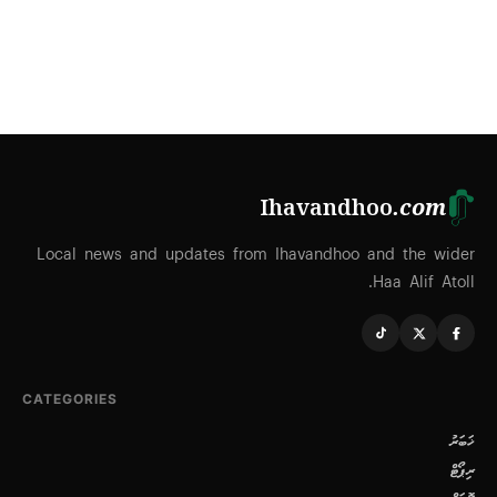
Ihavandhoo
.com
Local news and updates from Ihavandhoo and the wider
Haa Alif Atoll.
CATEGORIES
ޚަބަރު
ރިޕޯޓް