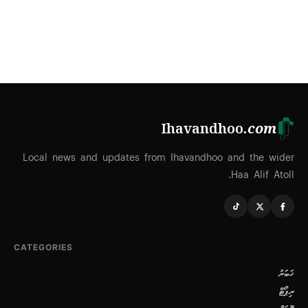
Ihavandhoo
.com
Local news and updates from Ihavandhoo and the wider
Haa Alif Atoll.
CATEGORIES
ޚަބަރު
ރިޕޯޓް