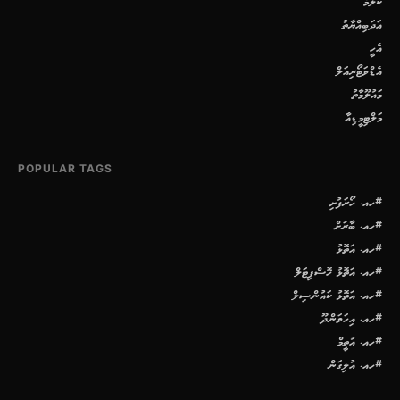
ކޮލަމް
އަދަބިއްޔާތު
އެހީ
އެޑްވަޓޯރިއަލް
މައުލޫމާތު
މަލްޓިމީޑިއާ
POPULAR TAGS
#ހއ. ހޯރަފުށި
#ހއ. ބާރަށް
#ހއ. އަތޮޅު
#ހއ. އަތޮޅު ހޮސްޕިޓަލް
#ހއ. އަތޮޅު ކައުންސިލް
#ހއ. އިހަވަންދޫ
#ހއ. އުތީމް
#ހއ. އުލިގަން