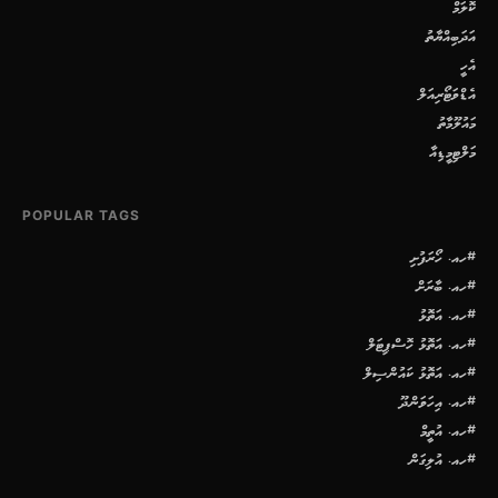
ކޮލަމް
އަދަބިއްޔާތު
އެހީ
އެޑްވަޓޯރިއަލް
މައުލޫމާތު
މަލްޓިމީޑިއާ
POPULAR TAGS
#ހއ. ހޯރަފުށި
#ހއ. ބާރަށް
#ހއ. އަތޮޅު
#ހއ. އަތޮޅު ހޮސްޕިޓަލް
#ހއ. އަތޮޅު ކައުންސިލް
#ހއ. އިހަވަންދޫ
#ހއ. އުތީމް
#ހއ. އުލިގަން