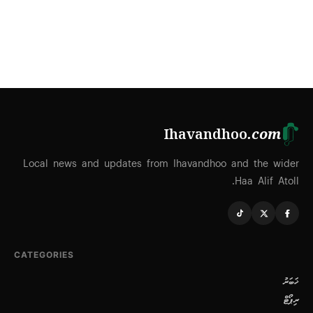
Ihavandhoo
.com
Local news and updates from Ihavandhoo and the wider
Haa Alif Atoll.
CATEGORIES
ޚަބަރު
ރިޕޯޓް