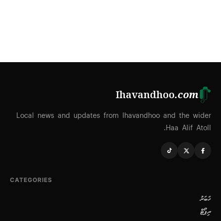
Ihavandhoo
.com
Local news and updates from Ihavandhoo and the wider
Haa Alif Atoll.
CATEGORIES
ޚަބަރު
ރިޕޯޓް