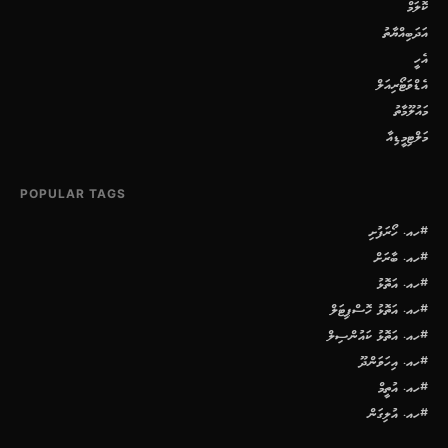
ކޮލަމް
އަދަބިއްޔާތު
އެހީ
އެޑްވަޓޯރިއަލް
މައުލޫމާތު
މަލްޓިމީޑިއާ
POPULAR TAGS
#ހއ. ހޯރަފުށި
#ހއ. ބާރަށް
#ހއ. އަތޮޅު
#ހއ. އަތޮޅު ހޮސްޕިޓަލް
#ހއ. އަތޮޅު ކައުންސިލް
#ހއ. އިހަވަންދޫ
#ހއ. އުތީމް
#ހއ. އުލިގަން