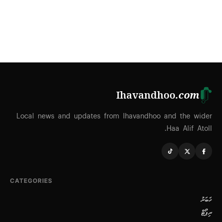
Ihavandhoo
.com
Local news and updates from Ihavandhoo and the wider
Haa Alif Atoll.
CATEGORIES
ޚަބަރު
ރިޕޯޓް