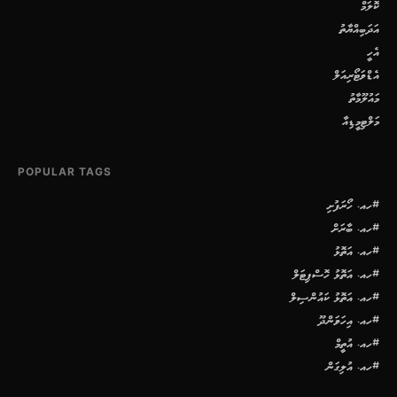
ކޮލަމް
އަދަބިއްޔާތު
އެހީ
އެޑްވަޓޯރިއަލް
މައުލޫމާތު
މަލްޓިމީޑިއާ
POPULAR TAGS
#ހއ. ހޯރަފުށި
#ހއ. ބާރަށް
#ހއ. އަތޮޅު
#ހއ. އަތޮޅު ހޮސްޕިޓަލް
#ހއ. އަތޮޅު ކައުންސިލް
#ހއ. އިހަވަންދޫ
#ހއ. އުތީމް
#ހއ. އުލިގަން