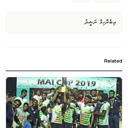
އިބްރާހިމް ނަޝީދު
Related