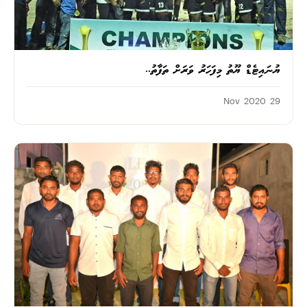
ޔުނައިޓެޑް ޔޫތު މިފަހަރު ވަރަށް ތަފާތު..
29 Nov 2020