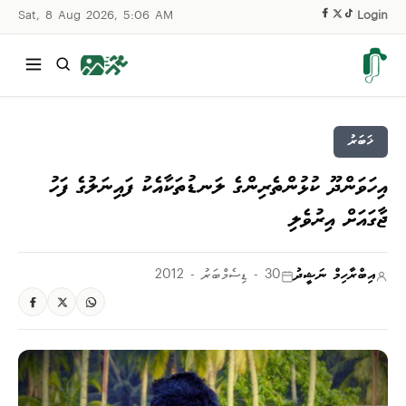
Sat, 8 Aug 2026, 5:06 AM
|
Login
ޚަބަރު
އިހަވަންދޫ ކުޅުންތެރިންގެ ލަނޑުތަކާއެކު ފައިނަލުގެ ފަހު
ޖާގައަށް އިރުވެލި
އިބްރާހިމް ނަޝީދު
30 - ޑިސެމްބަރު - 2012