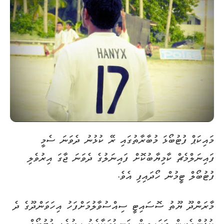
މައިކަޕް ފުޓުބޯޅަ މުބާރާތުގައި ރޭ ކުޅުނު ދެވަނަ ސެމީ
ފައިނަލްމެޗް ކާމިޔާބުކޮށް ފައިނަލުގެ ދެވަނަ ޖާގަ އިރުވެލި
ފުޓުބޯލް ޓީމުން ހޯދައިފި އެވެ.
މާރަންދޫ ޔޫތު ސޮސައިޓީ ސިއްސުވާލުމަށްފަހު އިހަވަންދޫގެ ދެ