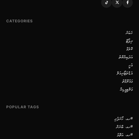
CATEGORIES
ޚަބަރު
ރިޕޯޓް
ކޮލަމް
އަދަބިއްޔާތު
އެހީ
އެޑްވަޓޯރިއަލް
މައުލޫމާތު
މަލްޓިމީޑިއާ
POPULAR TAGS
#ހއ. ހޯރަފުށި
#ހއ. ބާރަށް
#ހއ. އަތޮޅު