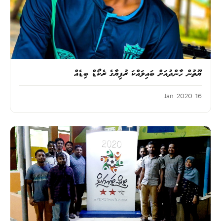
ޔޫތުން ހާންދުއަށް ބައިލައްކަ ރުފިޔާގެ ރެކޯޑް ބިޑެއް
16 Jan 2020