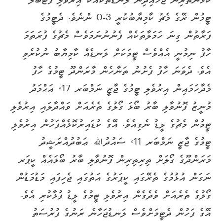
ކުޅުންތެރިން ޖަހައިދިން ލަނޑުތަކާއެކު އިރުވެލި ފުޓުބޯލް
ޓީމުން ރޭގެ މެޗު ކާމިޔާބުކުރީ 3-0 ންނެވެ. ދެޓީމުގެ
ފަރާތުން ގިނަ ހަމަލާތަކެއް ފެނުނުނަމަވެސް މެޗުގެ ފުރަތަމަ
ހާފު ނިމުނީ އެއްވެސް ޓީމަކަށް ލަނޑެއް ކާމިޔާބު ނުކުރެވި
އެވެ. ދެވަނަ ހާފު ފެށުނު ތަނާހެން މާރަންދޫ ޓީމުގެ ހާފު
މެދާހަމައިން އިރުވެލި ޓީމުގެ ޖާޒީ ނަމްބަރ 17، އަޙްމަދު
މުނީޒު ފޮނުވާލި ބާރު ބޯޅަ ގޯލުގެ ތެރެއަށް ވައްދާލައި އިރުވެލި
ޓީމުން މެޗުގެ ލީޑު ނެގިއެވެ. އޭގެ ކުޑައިރުކޮޅެއްފަހުން އިރުވެލި
ޓީމުގެ ޖާޒީ ނަމްބަރ 11، ސައުދުﷲ ޢަބުދުއްރަޝީދު
މަރަންދޫގެ ގޯލަށް ތިރިތިރިން ފޮނުވާލި ބާރު ބޯޅައެއް ކީޕަރ
ނަގަން އުޅުމުގެ ތެރޭގައި ކީޕަރުގެ އަތުގައި ޖެހިފައި މަޑުމަޑުން
ގޯލުގެ ތެރެއަށް ވެދެގެން އިރުވެލި ޓީމުގެ ލީޑު ފުޅާކުރި އެވެ.
އޭގެ ފަހުން ދެޓީމަށްވެސް ލަނޑުޖަހާނެ ރަނުގެ ފުރުސަތު