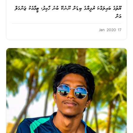
ޔޫތުގެ ބައިލައްކަ ރުފިޔާގެ ބިޑަށް ނޫނެކޭ ބުނެ ހާމިދު، ޓީމާއެކު ޖަންގަލް
އަށް
17 Jan 2020