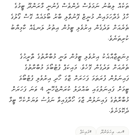
ތަކެއް ލިބުނު ނަމަވެސް ދެންވެސް ފެނުނީ މާރަންދޫ ޓީމުގެ
ހާފު މެދާހަމައިން މުނީޒް ފޮނުވާލި ބާރު ބޯޅައެއް ގޮސް ގޯލުގެ
ތެރެއަށް ވަދެގެން އިރުވެލި ޓީމުން އިތުރު ލަނޑެއް ކާމިޔާބު
ކުރިތަނެވެ.
މިނަތީޖާއާއެކު އިރުވެލި ޓީމުން ވަނީ މުބާރާތުގެ ތާރީޙުގެ
ތެރެއަށް ވަދެގެން ގޮހެވެ. މައިކަޕް ފުޓުބޯޅަ މުބާރާތުގެ
ފައިނަލުން ފުރަތަމަ ފަހަރަށް ޖާގަ ހޯދި އިރުވެލި ފުޓުބޯޅަ
ޓީމަށް ފައިނަލުގައި ބައްދަލު ކުރަންޖެހޭނީ 4 ވަނަ ފަހަރަށް
މުބާރާތުގެ ފައިނަލުން ޖާގަ ހޯދާފައިވާ ނަފުސު ވަޔަށްކެހޭ ޓީމާ
ދެކޮޅަށެވެ.
#ހއ. އިހަވަންދޫ
#މައިކަޕް