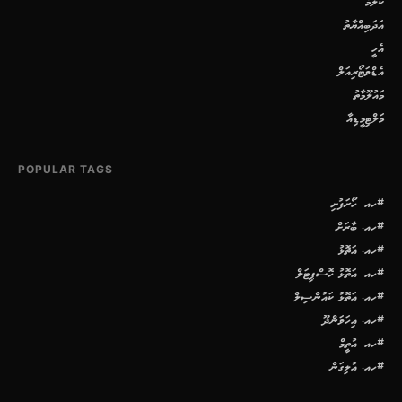
ކޮލަމް
އަދަބިއްޔާތު
އެހީ
އެޑްވަޓޯރިއަލް
މައުލޫމާތު
މަލްޓިމީޑިއާ
POPULAR TAGS
#ހއ. ހޯރަފުށި
#ހއ. ބާރަށް
#ހއ. އަތޮޅު
#ހއ. އަތޮޅު ހޮސްޕިޓަލް
#ހއ. އަތޮޅު ކައުންސިލް
#ހއ. އިހަވަންދޫ
#ހއ. އުތީމް
#ހއ. އުލިގަން