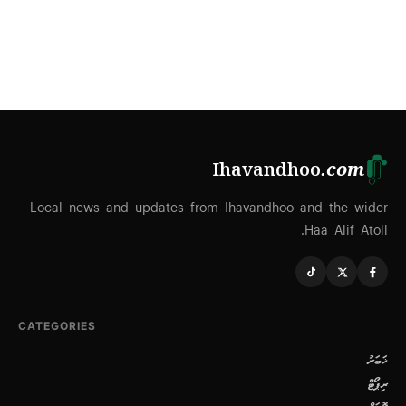
Ihavandhoo
.com
Local news and updates from Ihavandhoo and the wider
Haa Alif Atoll.
CATEGORIES
ޚަބަރު
ރިޕޯޓް