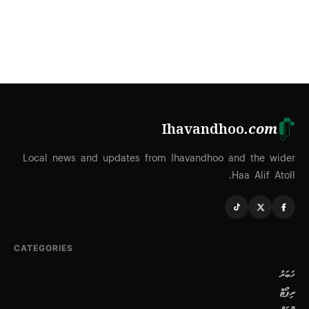
Ihavandhoo
.com
Local news and updates from Ihavandhoo and the wider
Haa Alif Atoll.
CATEGORIES
ޚަބަރު
ރިޕޯޓް