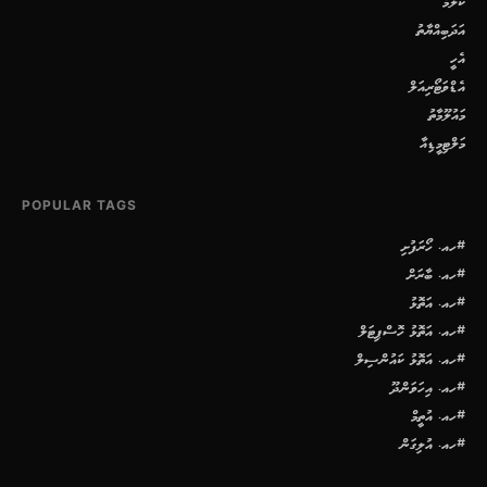
ކޮލަމް
އަދަބިއްޔާތު
އެހީ
އެޑްވަޓޯރިއަލް
މައުލޫމާތު
މަލްޓިމީޑިއާ
POPULAR TAGS
#ހއ. ހޯރަފުށި
#ހއ. ބާރަށް
#ހއ. އަތޮޅު
#ހއ. އަތޮޅު ހޮސްޕިޓަލް
#ހއ. އަތޮޅު ކައުންސިލް
#ހއ. އިހަވަންދޫ
#ހއ. އުތީމް
#ހއ. އުލިގަން