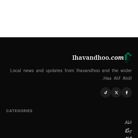
Ihavandhoo
.com
Local news and updates from Ihavandhoo and the wider
Haa Alif Atoll.
CATEGORIES
ޚަބަރު
ރިޕޯޓް