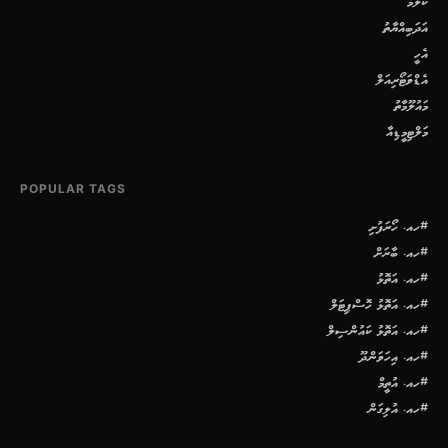
ކޮލަމް
އަދަބިއްޔާތު
އެހީ
އެޑްވަޓޯރިއަލް
މައުލޫމާތު
މަލްޓިމީޑިއާ
POPULAR TAGS
#ހއ. ހޯރަފުށި
#ހއ. ބާރަށް
#ހއ. އަތޮޅު
#ހއ. އަތޮޅު ހޮސްޕިޓަލް
#ހއ. އަތޮޅު ކައުންސިލް
#ހއ. އިހަވަންދޫ
#ހއ. އުތީމް
#ހއ. އުލިގަން