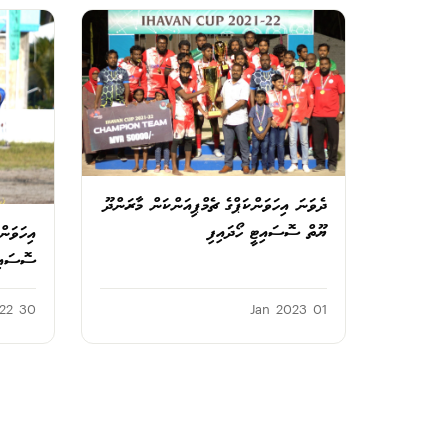
ދެވަނަ އިހަވަންކަޕްގެ ޗެމްޕިއަންކަން މާރަންދޫ
ޔޫތް ސޮސައިޓީ ހޯދައިފި
އިހަވަން
ސޮސައިޓ
30 Dec 2022
01 Jan 2023