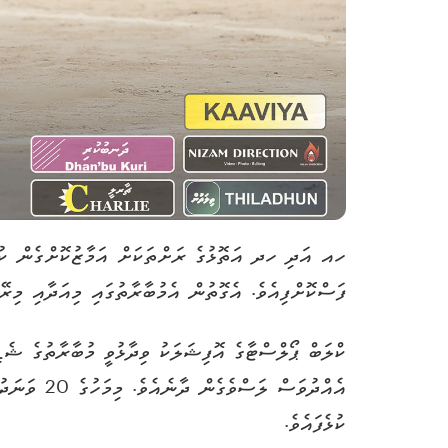
ހއ އަދި ހދ އަތޮޅުގެ ރަށްތަކަށް އަމާޒުކޮށްގެން ކުލަ
ފަސްކޮށްފިއެވެ. އެގޮތުން އެމުބާރާތުގައި މިއަދާއި މިރޭ
ކްލަބް ޕޯލްސްޓާގެ އޮފިޝަލަކު ވިދާޅުވީ މުބާރާތުގެ ޝެޑ
ކުޅެފައެވެ.