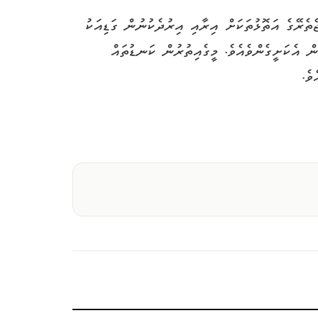
ދުނު 10:00 މާދަމާގެ ހެނދުނު 10:00 އަށް އުތުރާއި މެދުރާއްޖެތެރޭގެ އަތޮޅުތަކަށް އިރާއި އިރުދެކުނުން ގަޑިއަކު
ނެ. އަދި ވިލާ ގަނޑުގައި ގަޑިއަކު ގާތްގަނޑަކަށް 45 މޭލަށް ވައި ގަދަވުން އެކަށީގެންވެއެވެ. މީގެއިތުރުން ކަނޑުތައް
ވެ.