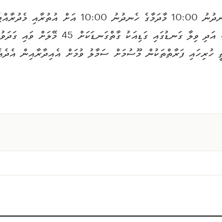
މޫސުމާއިބެހޭ އިދާރާއިން ލަފާކުރާގޮތުގައި މިއަދުގެ ހެނ
13 މޭލާއި 23 މޭލާ ދެމެދުގެ ބާރުމިނުގައި ވައިޖެހޭ
ތީ ހުރިހައި ފަރާތްތަކުން މޫސުމަށް ސަމާލު ވުމަށް އެއިދާރާއިން އެދެއެ