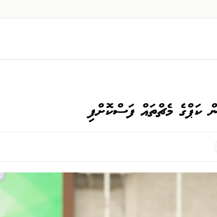
ކަޕްގެ މެޗްތައް ފަސްކޮށްފި