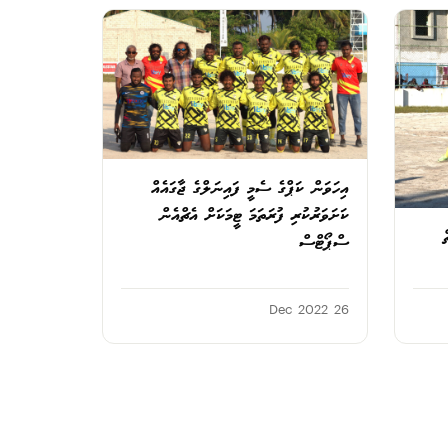
އިހަވަން ކަޕްގެ ސެމީ ފައިނަލްގެ ޖާގައެއް
ކަށަވަރުކުރި ފުރަތަމަ ޓީމަކަށް އެޗްއެން
ސްޕޯޓްސް
26 Dec 2022