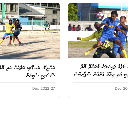
 ކަޕްގެ ފައިނަލަށް މާރަންދޫ ޔޫތް
އެންވީކޭ، ބަނޑޭރި، އެޗްއެން އަދި ޔޫތް
ީ އަދި ދިއްދޫ އެޗްއެން ސްޕޯރޓްސް
ސޮސައިޓީ ސެމީއަށް
27 Dec 2022