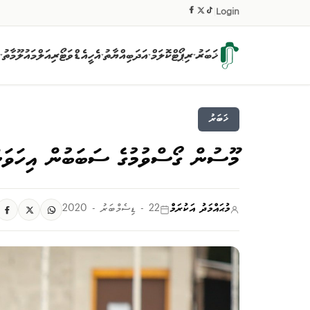
|
Login
ޚަބަރު
ރިޕޯޓް
ކޮލަމް
އަދަބިއްޔާތު
އެހީ
އެޑްވަޓޯރިއަލް
މައުލޫމާތު
▾
▾
▾
▾
ޚަބަރު
މޫސުން ގޯސްވުމުގެ ސަބަބުން އިހަވަން 
މުޙައްމަދު އަކުރަމް
22 - ޑިސެމްބަރު - 2020