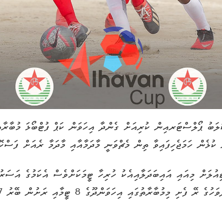
ބު ޕޯލްސްޓަރއިން ކުރިއަށް ގެންދާ އިހަވަން ކަޕް ފުޓްބޯޅަ މުބާރާތ
 ކުޅެން ހަމަޖެހިފައިވާ ތިން މެޗްވަނީ މާދަމާއާއި މާދަމާ ރެއަށް ފަސްކޮށ
ިއުލަށް މިއައި އައިބަދަލާއިއެކު ހުރިހާ ޓީމަކަށްވެސް އެކަމުގެ އަސަރު