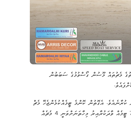
ުގެ މެޗުތައް މޫސުން ގޯސްވުމުގެ ސަބަބުން
ްފައެވެ.
 ކުރާނެއެވެ. އެގޮތުން ކޮންމެ ޓީމެއްކުޅެންޖެހޭ މެޗް
އެއްދުވަސް ލަސްވެގެން ދާނެއެވެ. މިމަހުގެ 20 ވަނަދުވަހުގެ ރޭ ފެށި މިމުބާރާތުގައި އިހަވަންދޫގެ 8 ޓީމާއި ރަށުން ބޭރު 7 ޓީމެއް ވާދަކުރާއިރު މިހާތަނަށްވަނީ 4 މެޗެއް