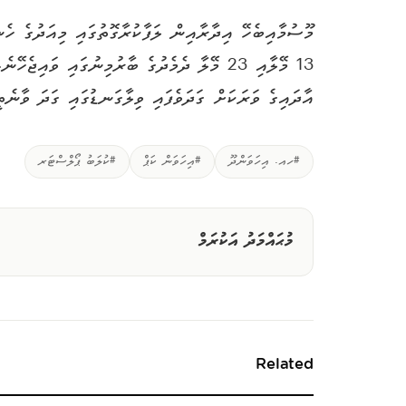
އާދައިގެ ވަރަކަށް ގަދަވެފައި ވިލާގަނޑުގައި ގަދަ ވާނެ
#ހއ. އިހަވަންދޫ
#އިހަވަން ކަޕް
#ކުލަބު ޕޯލްސްޓަރ
މުޙައްމަދު އަކުރަމް
Related