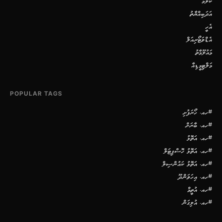
ކޮލަމް
އަދަބިއްޔާތު
އެހީ
އެޑްވަޓޯރިއަލް
މައުލޫމާތު
މަލްޓިމީޑިއާ
POPULAR TAGS
#ހއ. ހޯރަފުށި
#ހއ. ބާރަށް
#ހއ. އަތޮޅު
#ހއ. އަތޮޅު ހޮސްޕިޓަލް
#ހއ. އަތޮޅު ކައުންސިލް
#ހއ. އިހަވަންދޫ
#ހއ. އުތީމް
#ހއ. އުލިގަން