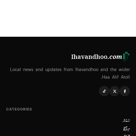
Ihavandhoo
.com
Local news and updates from Ihavandhoo and the wider
Haa Alif Atoll.
CATEGORIES
ޚަބަރު
ރިޕޯޓް