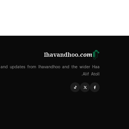
Ihavandhoo
.com
 and updates from Ihavandhoo and the wider Haa
Alif Atoll.