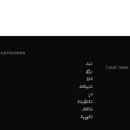
CATEGORIES
ޚަބަރު
Local news
ރިޕޯޓް
ކޮލަމް
އަދަބިއްޔާތު
އެހީ
އެޑްވަޓޯރިއަލް
މައުލޫމާތު
މަލްޓިމީޑިއާ