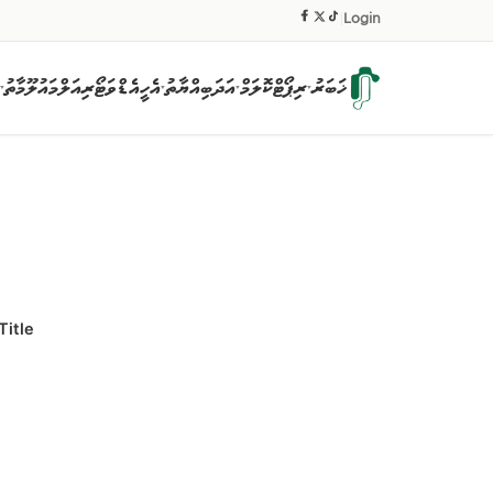
|
Login
ޚަބަރު
ރިޕޯޓް
ކޮލަމް
އަދަބިއްޔާތު
އެހީ
އެޑްވަޓޯރިއަލް
މައުލޫމާތު
▾
▾
▾
▾
Title