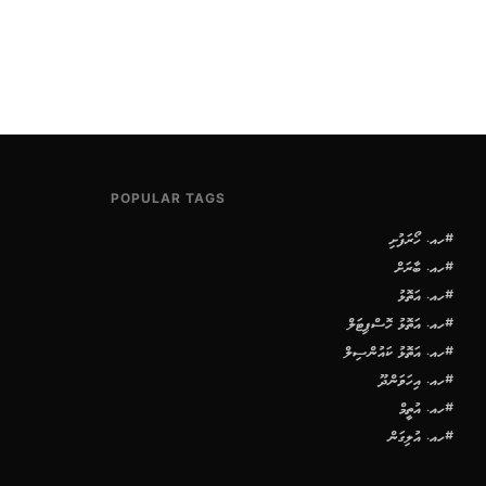
POPULAR TAGS
#ހއ. ހޯރަފުށި
#ހއ. ބާރަށް
#ހއ. އަތޮޅު
#ހއ. އަތޮޅު ހޮސްޕިޓަލް
#ހއ. އަތޮޅު ކައުންސިލް
#ހއ. އިހަވަންދޫ
#ހއ. އުތީމް
#ހއ. އުލިގަން