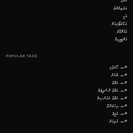
ކޮލަމް
އަދަބިއްޔާތު
އެހީ
އެޑްވަޓޯރިއަލް
މައުލޫމާތު
މަލްޓިމީޑިއާ
POPULAR TAGS
#ހއ. ހޯރަފުށި
#ހއ. ބާރަށް
#ހއ. އަތޮޅު
#ހއ. އަތޮޅު ހޮސްޕިޓަލް
#ހއ. އަތޮޅު ކައުންސިލް
#ހއ. އިހަވަންދޫ
#ހއ. އުތީމް
#ހއ. އުލިގަން