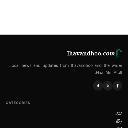
Ihavandhoo
.com
Local news and updates from Ihavandhoo and the wider
Haa Alif Atoll.
CATEGORIES
ޚަބަރު
ރިޕޯޓް