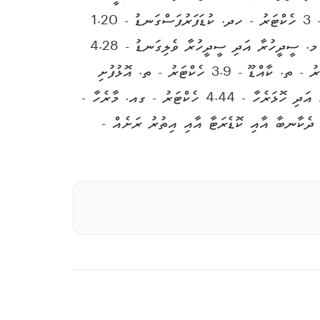
ހަމަޖެހިފައެވެ. ރިސޯޓު ތަރައްގީކުރަން ހުޅުވާލި ރަށްތައް - ހއ. މެދަފުށި - 10.90 ހެކްޓަރު - ހއ. އަލިދުއްފަރުފިނޮޅު - 3 ހެކްޓަރު - ހދ. ކުޑަފަރުފަސްގަނޑު - 1.20
ހެކްޓަރު - ށ. ކުޑަޅައިމެންދޫ - 14.70 ހެކްޓަރު - ރ. އެއްތިގިލި އަދި އަލިފުށި ފަޅުން 10 ހެކްޓަރު - 20 ހެކްޓަރު - މ. ސީދީހުރާ އަދި ސީދީހުރާ ވެލިގަނޑު - 4.28
ހެކްޓަރު - މ. މާއުސްފުށި - 10.40 ހެކްޓަރު - ފ. އެނބުލުފުށި - 1.00 ހެކްޓަރު - ފ. ޖިންނަތުގައު - 0.89 ހެކްޓަރު - ތ. ކާއްޑޫ - 3.9 ހެކްޓަރު - ތ. އޮޅުފުށި
އަދި އޮޅުފުށިފިނޮޅު - 3.54 ހެކްޓަރު - ލ. ކަށިދޫ - 3.1 ހެކްޓަރު - ލ. ބޮޑުމުންޏަފުށި - 3 ހެކްޓަރު - ލ. ދޮންބެރެހާ އަދި ހޮޅަރެހާ - 4.44 ހެކްޓަރު - ގއ. މާރެހާ -
7 ހެކްޓަރު - ގދ. ފެރޭތަ ވިލިގިއްލާ އާއި ދެކާނބާ އާއި ކޮޑެރަޓާ އާއި އިތުރު ރަށެއް -