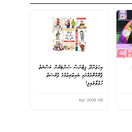
އިހަވަންދޫ ފިޓްނެސް ސެންޓަރުން ކަސްރަތު
ޕްރޮގްރާމެއްގައި ބައިވެރިވުމުގެ ފުރުސަތު
ހުޅުވާލައިފި!
09 Apr 2026