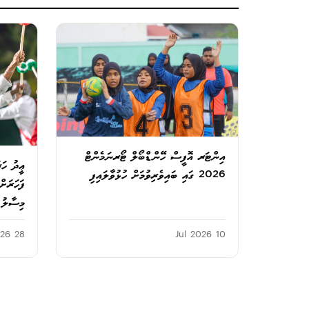
އިންޓަރ އޮފީސް ހޭންޑްބޯލް ޓޯރނަމެންޓް
ޢީދު ހަރ
2026 ގައި ބައިވެރިވުމަށް ހުޅުވާލައިފި
ފަހަރަށ
މިސާލު ދ
28 Jun 2026
10 Jul 2026