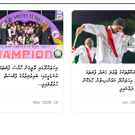
އިހަވަންދޫގައި ވޮލީއަށް ހާއްސަ ފުރަތަމަ
ަކާތްތަކުގެ ޖުމުލަ ހަރަދު ފުރަތަމަ
އެކަޑަމީގައި، ބައިވެރިވުމުގެ ފުރުސަތު
ް އިހަވަންދޫ ކައުންސިލުން ހާމަކޮށް
ހުޅުވާލައިފި...
ައްކައިފި
24 May 2026