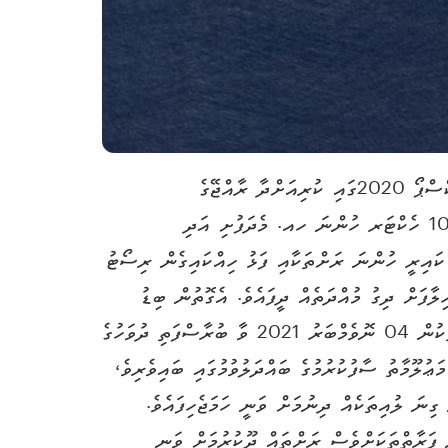
ރިސޯޓު ތަރައްޤީކުރުމަށް ސަރުކާރުން 18 ރަށެއް ބީލަމަށް ހުޅުވާލައިފިއެވެ. އާ ރަށްތައް އިޢުލާންކޮށްފައިވަނީ ދުބާއީ އެކްސްޕޯ 2020ގައި ކުރިއަށްދާ ރާއްޖޭގެ
އިންވެސްޓްމަންޓް ފޯރަމްގައެވެ. އަލަށް ބީލަމަށް ހުޅުވާލި ރަށްތަކުގައި ހިމެނޭ ހއ. އަތޮޅުގެ 2 ރަށަކީ، ބޮޑުމިނުގައި 10.90 ހެކްޓަރ ހުންނަ ހއ. މެދަފުށި އަދި
ައިރި ކައިރީ ހުންނަ ރަށްތަކާއި ފަޅު ހިއްކައިގެން ރިސޯޓު
ލާފަށް ދިގު މުއްދަތެއް ދީފައެވެ. އެގޮތުން ބިޑު
ހުށަހެޅުމުގެ ފުރުސަތު ވަނީ އަންނަ އަހަރުގެ ފެބްރުއަރީމަހުގެ ނިޔަލަށް ހުޅުވާލާފައެވެ. މިކަމަށް ޝައުގުވެރިވެލައްވާ ފަރާތްތަކުން 04 ނޮވެމްބަރު 2021 ވާ ބުރާސްފަތި ދުވަހުގެ
ށް (ޒޫމް މެދުވެރިކޮށް) ބާއްވާ މަޢުލޫމާތު ސާފުކުރުމުގެ ބައްދަލުވުމުގައި ބައިވެރިވެ،
ިނަ ލުއިތަކެއް ދިނުމަށް ވަނީ ހަމަޖެހިފައެވެ.
ރުމާއި، 100 އިންސައްތަ ބޭރުގެ ހިއްސާ އޮންނަ ފަރާތްތަކަށްވެސް ރަށްތައް ދޫކުރުމަށް ވަނީ