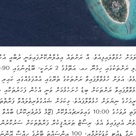
ފަރުފިނޮޅެވެ. އަލަށް ހުޅުވާލާފައިވާ ރަށްތަކުގެ ތެރޭގައި އެއްފަޅެއްގައި ކ
ޅުވާލާފައިވާ ރަށްތަކަށް ބިޑު ހުށަހެޅުމަށް ވަނީ އެހެން ފަހަރުތަކާއި ހި
10:00 ގައި އަދި 20 ޖަނަވަރީ 2022 ވާ ބުރާސްފަތި ދުވަހުގެ 10:00 ގައިވަރޗުއަލްކޮ
ން އެދިފައިވެ އެވެ. ރިސޯޓް ތަރައްޤީކުރާ ފަރާތްތަަކަށް ސަރުކާރުން ގ
އެގޮތުން ރިސޯޓް ތަރައްޤީކުރަން އެތެރެކުރާ މުދަލުން ނަގާ ޑިއުޓީ ކުޑަކު