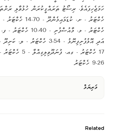
9.26 ހެކްޓަރު
މަރިޔަމް
Related