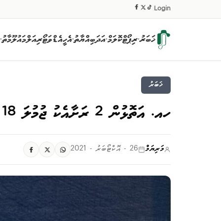
|
Login
ޚަބަރު
ރިޕޯޓް
ކޮލަމް
އަދަބިއްޔާތު
އެހީ
އެޑްވަޓޯރިއަލް
މައުލޫމާތު
▾
▾
▾
▾
ޚަބަރު
ހއ. އަތޮޅުން 2 ރަށާއެކު ޖުމުލަ 18 ރަށެއް ރިސޯޓް ތަރައްޤީކުރުމަށް ހުޅުވާލައިފި
މަރިޔަމް
26 - އޮކްޓޯބަރު - 2021