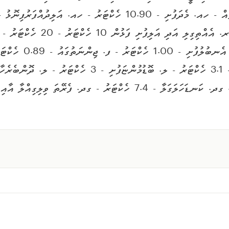
17 ހެކްޓަރު - ގއ. ފުނަދޫވިލިގިއްލާ - 5 ހެކްޓަރު - ގދ. ކަނޑަހަލަގަލާ - .4