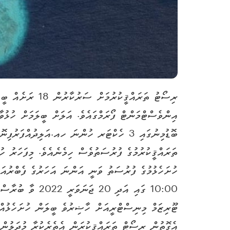
ބޮޑުމިނުގައި 3 ހެކްޓަރ ހުންނަ ހއ.އަލިދުއް
ތަރައްޤީކުރުމުގެ ފުރުސަތުވެސް ހިމެނެއެވެ. މިފަހަރު ހު
ޓޫރިޒަމް މިނިސްޓްރީއަށް ހާޟިރުވެ ބީލަން ހުށަހެޅުއްވު