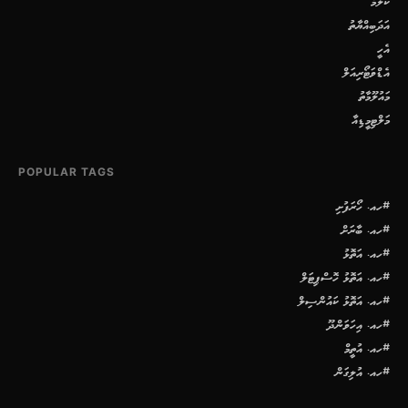
ކޮލަމް
އަދަބިއްޔާތު
އެހީ
އެޑްވަޓޯރިއަލް
މައުލޫމާތު
މަލްޓިމީޑިއާ
POPULAR TAGS
#ހއ. ހޯރަފުށި
#ހއ. ބާރަށް
#ހއ. އަތޮޅު
#ހއ. އަތޮޅު ހޮސްޕިޓަލް
#ހއ. އަތޮޅު ކައުންސިލް
#ހއ. އިހަވަންދޫ
#ހއ. އުތީމް
#ހއ. އުލިގަން