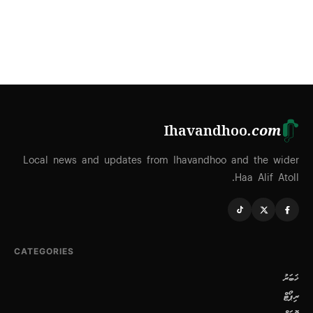
Ihavandhoo
.com
Local news and updates from Ihavandhoo and the wider
Haa Alif Atoll.
CATEGORIES
ޚަބަރު
ރިޕޯޓް