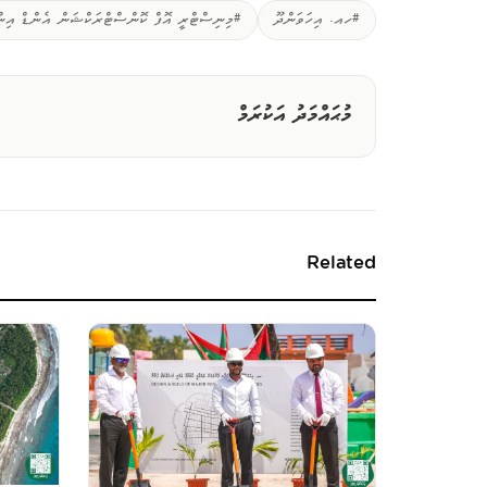
#ހއ. އިހަވަންދޫ
#މިނިސްޓްރީ އޮފް ކޮންސްޓްރަކްޝަން އެންޑް އިނ
މުޙައްމަދު އަކުރަމް
Related