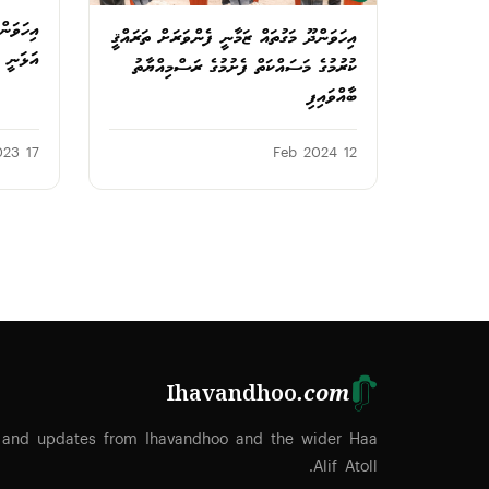
އިހަވަންދޫ މަގުތައް ޒަމާނީ ފެންވަރަށް ތަރައްޤީ
އަޅަނީ
ކުރުމުގެ މަސައްކަތް ފެށުމުގެ ރަސްމިއްޔާތު
ބާއްވައިފި
17 Dec 2023
12 Feb 2024
Ihavandhoo
.com
 and updates from Ihavandhoo and the wider Haa
Alif Atoll.