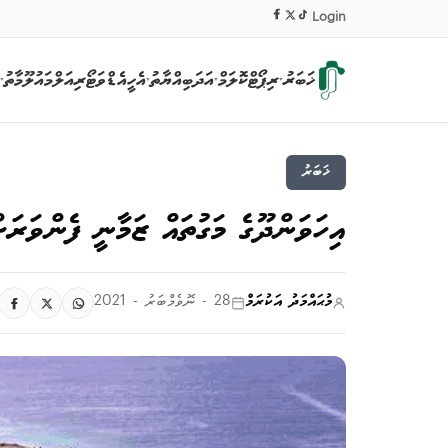
|
Login
ޚަބަރު
ރިޕޯޓް
ކޮލަމް
އަދަބިއްޔާތު
އެހީ
އެޑްވަޓޯރިއަލް
މައުލޫމާތު
▾
▾
▾
▾
ޚަބަރު
އިހަވަންދޫގެ މަގުތައް ޒަމާނީ ފެންވަރަށް
މުޙައްމަދު އަކުރަމް
28 - ނޮވެމްބަރު - 2021