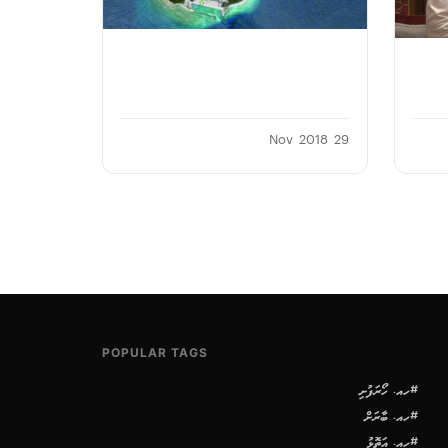
29 Nov 2018
POPULAR TAGS
#ހއ. ހޯރަފުށި
#ހއ. ބާރަށް
#ހއ. އަތޮޅު