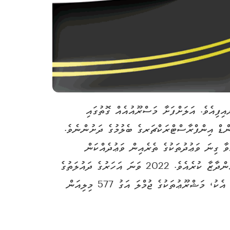
ަން ރުފިޔާ، 2022 ވަނަ އަހަރުގެ ބަޖެޓްގައި ހިމަނައިފިއެވެ. އަލަށްފަށާ މަސްރޫއުއެއް ގޮތުގައި
ޑް އިންފްރާސްޓްރަކްޗަރގެ ބެލުމުގެ ދަށުންނެވެ.
ވާ ގިނަ ވަޢުދުތަކުގެ ތެރެއިން ވަޢުދެއްކަން
ފާހަގަކުރެވެއެވެ. އިހަވަންދޫގެ މަގުތަށް ޒަމާނީ ފެންވަރަށް ތަރައްޤީކުރުމަށް ޖުމްލަ 67 މިލިއަން ރުފިޔާ ހަރަދުވާނެކަމަށް އަންދާޒާ ކުރެއެވެ. 2022 ވަނަ އަހަރުގެ ދައުލަތުގެ
ބަޖެޓްގައި ވާގޮތުން އިހަވަންދޫގައި މިހާރު ހިނގަމުންދާ މަޝްރޫއުތަކާއި 2022 ވަނަ އަހަރު އަލަށް ފަށާ މަޝްރޫއު ތަކާއި އެކު، މަޝްރޫޢުތަކުގެ ޖުމްލަ އަގު 577 މިލިއަން