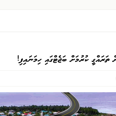
 ތަރައްގީ ކުރުމަށް ބަޖެޓްގައި ހިމަނައިފި!