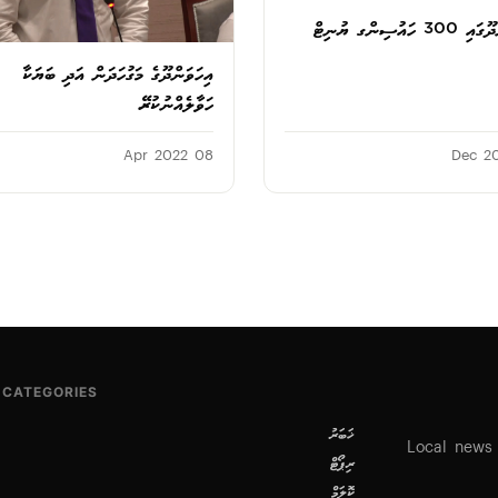
އިހަވަންދޫގައި 300 ހައުސިންގ ޔުނިޓް
އިހަވަންދޫގެ މަގުހަދަން އަދި ބަޔަކާ
ހަވާލެއްނުކުރޭ
08 Apr 2022
CATEGORIES
ޚަބަރު
Local news
ރިޕޯޓް
ކޮލަމް