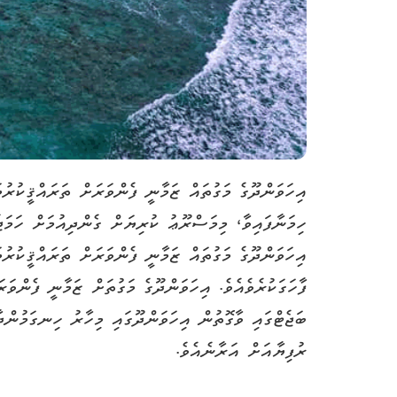
ހިމަނާފައިވާ، މިމަސްރޫޢު ކުރިޔަށް ގެންދިއުމަށް ހަމ
އިހަވަންދޫގެ މަގުތައް ޒަމާނީ ފެންވަރަށް ތަރައްޤީކުރުމ
ރުފިޔާއަށް އަރާނެއެވެ.