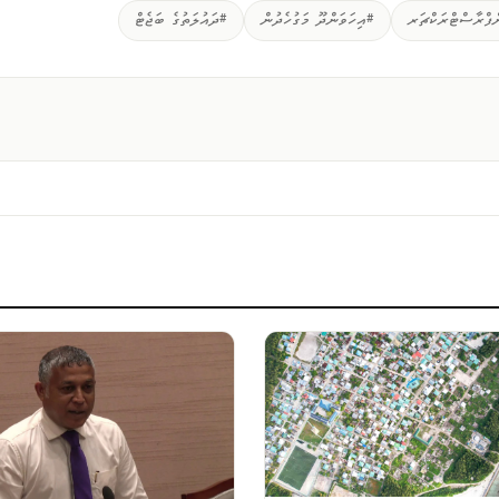
ްފްރާސްޓްރަކްޗަރ
#އިހަވަންދޫ މަގުހެދުން
#ދައުލަތުގެ ބަޖެޓް