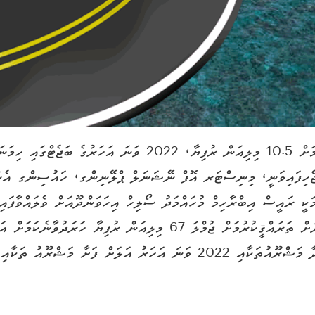
އިހަވަންދޫގެ މަގުތައް ޒަމާނީ ފެންވަރަށް ތަރައްޤީކުރުމަށް 10.5 މިލިއ
ަޖެހިފައިވަނީ، މިނިސްޓަރ އޮފް ނޭޝަނަލް ޕްލޭނިންގ، ހައުސިންގ އެން
ަކީ ރައީސް އިބްރާހިމް މުހައްމަދު ސޯލިހް އިހަވަންދޫއަށް ވެލައްވާފައި