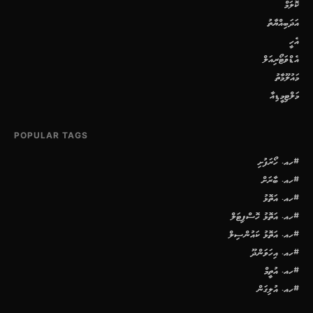
ކޮލަމް
އަދަބިއްޔާތު
އެހީ
އެޑްވަޓޯރިއަލް
މައުލޫމާތު
މަލްޓިމީޑިއާ
POPULAR TAGS
#ހއ. ހޯރަފުށި
#ހއ. ބާރަށް
#ހއ. އަތޮޅު
#ހއ. އަތޮޅު ހޮސްޕިޓަލް
#ހއ. އަތޮޅު ކައުންސިލް
#ހއ. އިހަވަންދޫ
#ހއ. އުތީމް
#ހއ. އުލިގަން