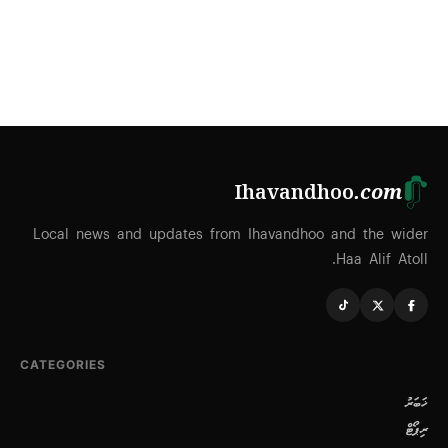
Ihavandhoo
.com
Local news and updates from Ihavandhoo and the wider
Haa Alif Atoll.
CATEGORIES
ޚަބަރު
ރިޕޯޓް