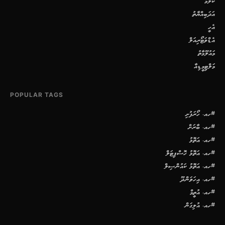
ކޮލަމް
އަދަބިއްޔާތު
އެހީ
އެޑްވަޓޯރިއަލް
މައުލޫމާތު
މަލްޓިމީޑިއާ
POPULAR TAGS
#ހއ. ހޯރަފުށި
#ހއ. ބާރަށް
#ހއ. އަތޮޅު
#ހއ. އަތޮޅު ހޮސްޕިޓަލް
#ހއ. އަތޮޅު ކައުންސިލް
#ހއ. އިހަވަންދޫ
#ހއ. އުތީމް
#ހއ. އުލިގަން