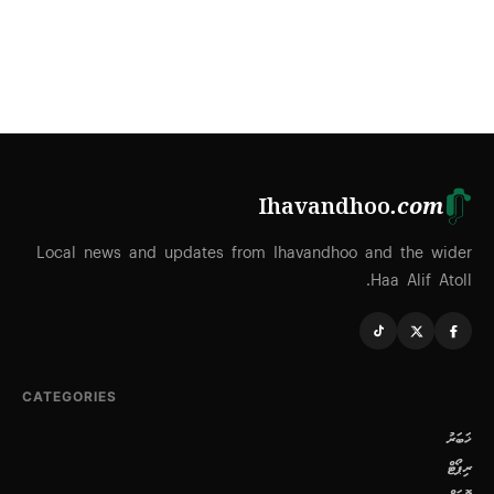
Ihavandhoo
.com
Local news and updates from Ihavandhoo and the wider
Haa Alif Atoll.
CATEGORIES
ޚަބަރު
ރިޕޯޓް