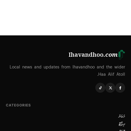
Ihavandhoo
.com
Local news and updates from Ihavandhoo and the wider
Haa Alif Atoll.
CATEGORIES
ޚަބަރު
ރިޕޯޓް