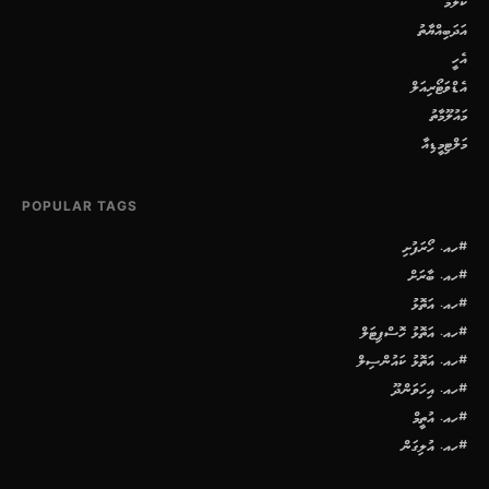
ކޮލަމް
އަދަބިއްޔާތު
އެހީ
އެޑްވަޓޯރިއަލް
މައުލޫމާތު
މަލްޓިމީޑިއާ
POPULAR TAGS
#ހއ. ހޯރަފުށި
#ހއ. ބާރަށް
#ހއ. އަތޮޅު
#ހއ. އަތޮޅު ހޮސްޕިޓަލް
#ހއ. އަތޮޅު ކައުންސިލް
#ހއ. އިހަވަންދޫ
#ހއ. އުތީމް
#ހއ. އުލިގަން