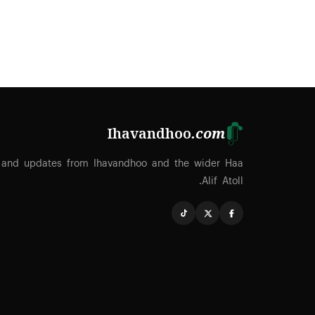
Ihavandhoo
.com
 and updates from Ihavandhoo and the wider Haa
Alif Atoll.