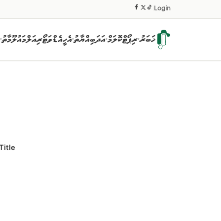
|
Login
ޚަބަރު
ރިޕޯޓް
ކޮލަމް
އަދަބިއްޔާތު
އެހީ
އެޑްވަޓޯރިއަލް
މައުލޫމާތު
▾
▾
▾
▾
Title