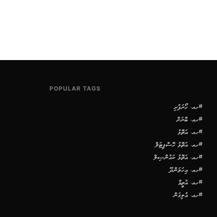
POPULAR TAGS
#ހއ. ހޯރަފުށި
#ހއ. ބާރަށް
#ހއ. އަތޮޅު
#ހއ. އަތޮޅު ހޮސްޕިޓަލް
#ހއ. އަތޮޅު ކައުންސިލް
#ހއ. އިހަވަންދޫ
#ހއ. އުތީމް
#ހއ. އުލިގަން