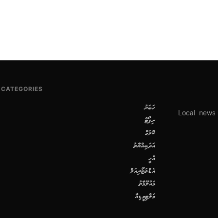
CATEGORIES
ޚަބަރު
Local news
ރިޕޯޓް
ކޮލަމް
އަދަބިއްޔާތު
އެހީ
އެޑްވަޓޯރިއަލް
މައުލޫމާތު
މަލްޓިމީޑިއާ