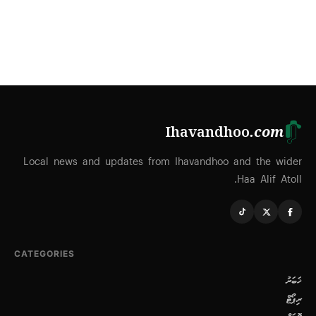
Ihavandhoo
.com
Local news and updates from Ihavandhoo and the wider
Haa Alif Atoll.
CATEGORIES
ޚަބަރު
ރިޕޯޓް