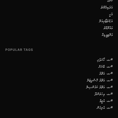
ކޮލަމް
އަދަބިއްޔާތު
އެހީ
އެޑްވަޓޯރިއަލް
މައުލޫމާތު
މަލްޓިމީޑިއާ
POPULAR TAGS
#ހއ. ހޯރަފުށި
#ހއ. ބާރަށް
#ހއ. އަތޮޅު
#ހއ. އަތޮޅު ހޮސްޕިޓަލް
#ހއ. އަތޮޅު ކައުންސިލް
#ހއ. އިހަވަންދޫ
#ހއ. އުތީމް
#ހއ. އުލިގަން