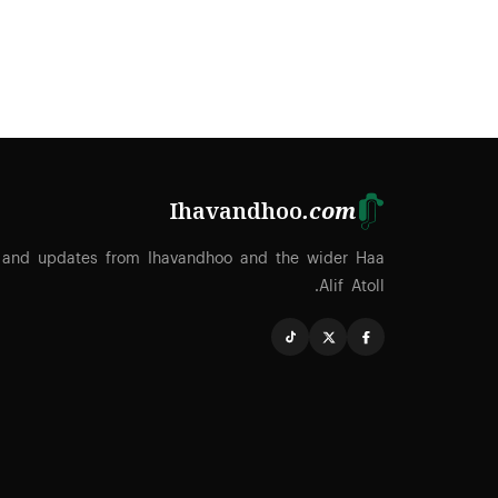
Ihavandhoo
.com
 and updates from Ihavandhoo and the wider Haa
Alif Atoll.