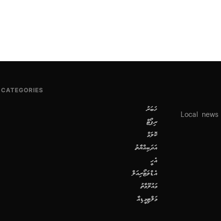
CATEGORIES
ޚަބަރު
Local news
ރިޕޯޓް
ކޮލަމް
އަދަބިއްޔާތު
އެހީ
އެޑްވަޓޯރިއަލް
މައުލޫމާތު
މަލްޓިމީޑިއާ