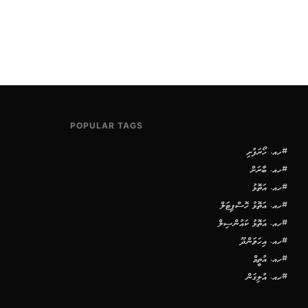
POPULAR TAGS
#ހއ. ހޯރަފުށި
#ހއ. ބާރަށް
#ހއ. އަތޮޅު
#ހއ. އަތޮޅު ހޮސްޕިޓަލް
#ހއ. އަތޮޅު ކައުންސިލް
#ހއ. އިހަވަންދޫ
#ހއ. އުތީމް
#ހއ. އުލިގަން