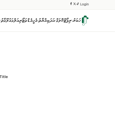
|
Login
ޚަބަރު
ރިޕޯޓް
ކޮލަމް
އަދަބިއްޔާތު
އެހީ
އެޑްވަޓޯރިއަލް
މައުލޫމާތު
▾
▾
▾
▾
Title