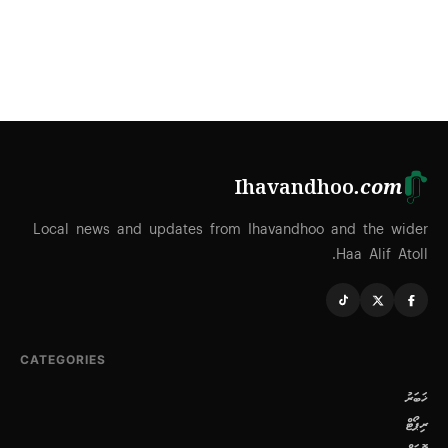
Ihavandhoo
.com
Local news and updates from Ihavandhoo and the wider
Haa Alif Atoll.
CATEGORIES
ޚަބަރު
ރިޕޯޓް