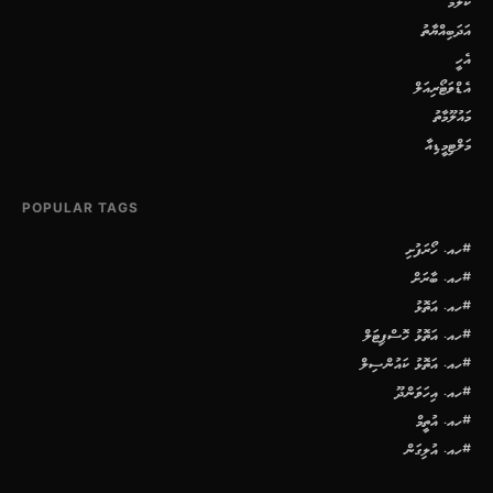
ކޮލަމް
އަދަބިއްޔާތު
އެހީ
އެޑްވަޓޯރިއަލް
މައުލޫމާތު
މަލްޓިމީޑިއާ
POPULAR TAGS
#ހއ. ހޯރަފުށި
#ހއ. ބާރަށް
#ހއ. އަތޮޅު
#ހއ. އަތޮޅު ހޮސްޕިޓަލް
#ހއ. އަތޮޅު ކައުންސިލް
#ހއ. އިހަވަންދޫ
#ހއ. އުތީމް
#ހއ. އުލިގަން