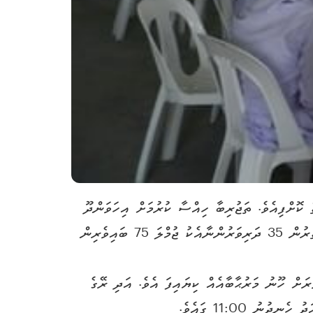
ކޮށްފިއެވެ. ތަޖުރިބާ ހިއްސާ ކުރުމަށް އިހަވަންދޫ
މަދަރުސާގެ ޕްރިފެކްޓުން މިލަންދޫ ސުކޫލަށް މިކުރި ޒިޔާރަތުގައި 21 ބެލެނިވެރިންނާއި މަދަރުސާގެ 19 މުޥައްޒަފުންގެ އިތުރުން 35 ދަރިވަރުންނާއެކު ޖުމްލަ 75 ބައިވެރިން
ަށް ހޫނު މަރުޙާބާއެއް ކިޔައިފަ އެވެ. އަދި ރޭގެ
ު 11:00 ގައެވެ.