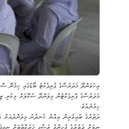
އިހަވަންދޫ މަދަރުސާގެ ޕުރިފެކުޓު ބޯޑުގައި ހިމެނޭ ސ
ހިމެނެއެވެ.
ދަތުރުގެ ބައިވެރިން އިއްޔެ ހެނދުނު މިލަންދުއަށް އައ
ނިލަށް ދަތުރުގެ މުހިންމު ރަސްމީ ހަރަކާތްތަށް ނިމިފައިވާއ