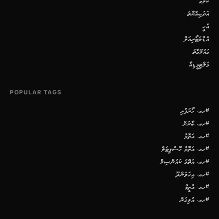
ކޮލަމް
އަދަބިއްޔާތު
އެހީ
އެޑްވަޓޯރިއަލް
މައުލޫމާތު
މަލްޓިމީޑިއާ
POPULAR TAGS
#ހއ. ހޯރަފުށި
#ހއ. ބާރަށް
#ހއ. އަތޮޅު
#ހއ. އަތޮޅު ހޮސްޕިޓަލް
#ހއ. އަތޮޅު ކައުންސިލް
#ހއ. އިހަވަންދޫ
#ހއ. އުތީމް
#ހއ. އުލިގަން