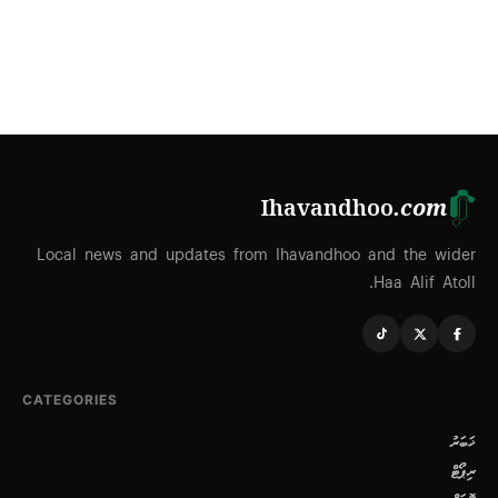
Ihavandhoo
.com
Local news and updates from Ihavandhoo and the wider
Haa Alif Atoll.
CATEGORIES
ޚަބަރު
ރިޕޯޓް