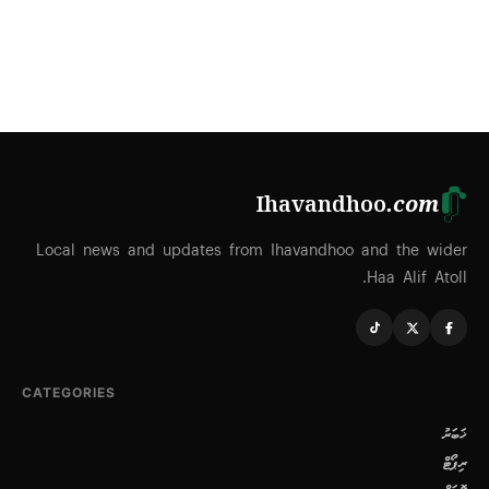
Ihavandhoo
.com
Local news and updates from Ihavandhoo and the wider
Haa Alif Atoll.
CATEGORIES
ޚަބަރު
ރިޕޯޓް