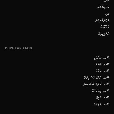
ކޮލަމް
އަދަބިއްޔާތު
އެހީ
އެޑްވަޓޯރިއަލް
މައުލޫމާތު
މަލްޓިމީޑިއާ
POPULAR TAGS
#ހއ. ހޯރަފުށި
#ހއ. ބާރަށް
#ހއ. އަތޮޅު
#ހއ. އަތޮޅު ހޮސްޕިޓަލް
#ހއ. އަތޮޅު ކައުންސިލް
#ހއ. އިހަވަންދޫ
#ހއ. އުތީމް
#ހއ. އުލިގަން