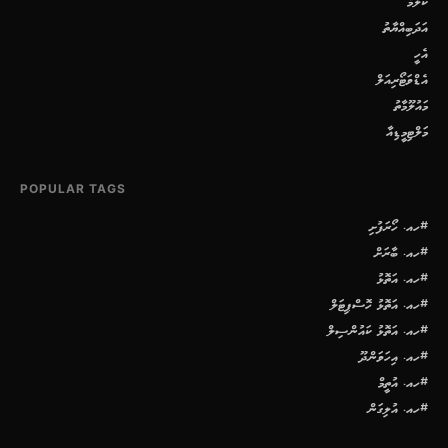
ކޮލަމް
އަދަބިއްޔާތު
އެހީ
އެޑްވަޓޯރިއަލް
މައުލޫމާތު
މަލްޓިމީޑިއާ
POPULAR TAGS
#ހއ. ހޯރަފުށި
#ހއ. ބާރަށް
#ހއ. އަތޮޅު
#ހއ. އަތޮޅު ހޮސްޕިޓަލް
#ހއ. އަތޮޅު ކައުންސިލް
#ހއ. އިހަވަންދޫ
#ހއ. އުތީމް
#ހއ. އުލިގަން