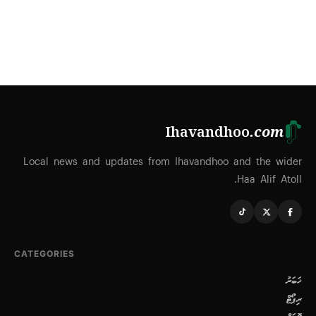
Ihavandhoo
.com
Local news and updates from Ihavandhoo and the wider
Haa Alif Atoll.
CATEGORIES
ޚަބަރު
ރިޕޯޓް