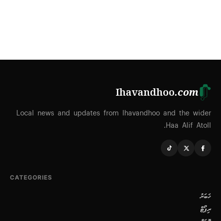
Ihavandhoo
.com
Local news and updates from Ihavandhoo and the wider
Haa Alif Atoll.
CATEGORIES
ޚަބަރު
ރިޕޯޓް