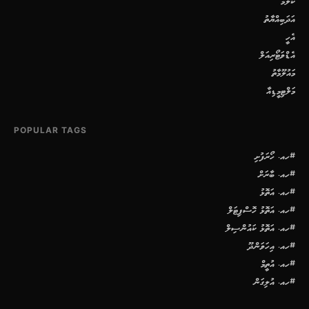
ކޮލަމް
އަދަބިއްޔާތު
އެހީ
އެޑްވަޓޯރިއަލް
މައުލޫމާތު
މަލްޓިމީޑިއާ
POPULAR TAGS
#ހއ. ހޯރަފުށި
#ހއ. ބާރަށް
#ހއ. އަތޮޅު
#ހއ. އަތޮޅު ހޮސްޕިޓަލް
#ހއ. އަތޮޅު ކައުންސިލް
#ހއ. އިހަވަންދޫ
#ހއ. އުތީމް
#ހއ. އުލިގަން