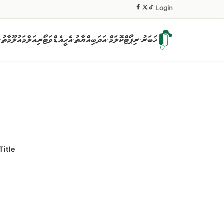
|
Login
ޚަބަރު
ރިޕޯޓް
ކޮލަމް
އަދަބިއްޔާތު
އެހީ
އެޑްވަޓޯރިއަލް
މައުލޫމާތު
▾
▾
▾
▾
Title