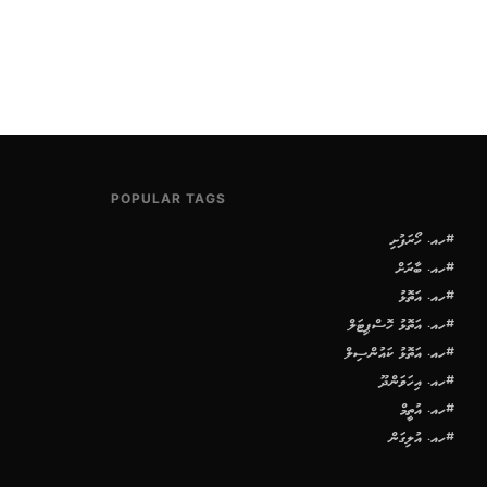
POPULAR TAGS
#ހއ. ހޯރަފުށި
#ހއ. ބާރަށް
#ހއ. އަތޮޅު
#ހއ. އަތޮޅު ހޮސްޕިޓަލް
#ހއ. އަތޮޅު ކައުންސިލް
#ހއ. އިހަވަންދޫ
#ހއ. އުތީމް
#ހއ. އުލިގަން