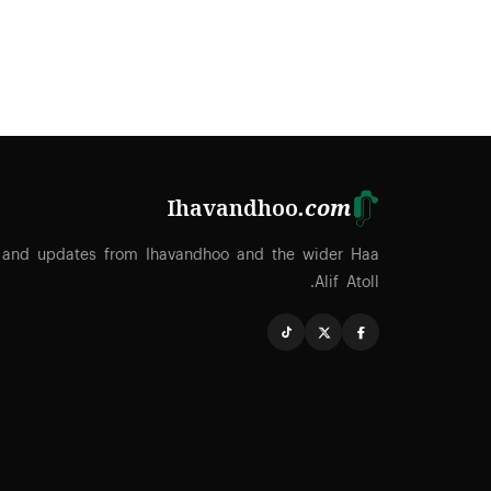
Ihavandhoo
.com
 and updates from Ihavandhoo and the wider Haa
Alif Atoll.