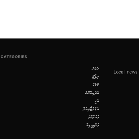
CATEGORIES
ޚަބަރު
Local news
ރިޕޯޓް
ކޮލަމް
އަދަބިއްޔާތު
އެހީ
އެޑްވަޓޯރިއަލް
މައުލޫމާތު
މަލްޓިމީޑިއާ