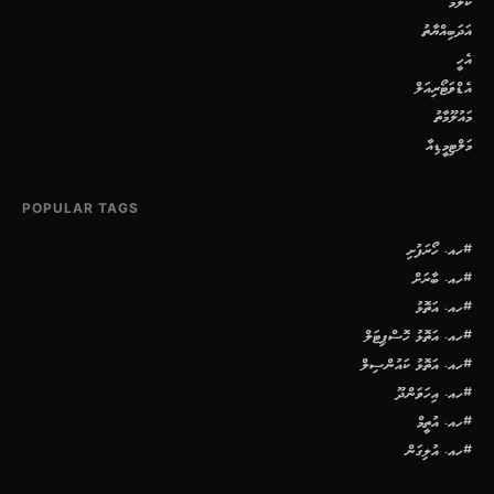
ކޮލަމް
އަދަބިއްޔާތު
އެހީ
އެޑްވަޓޯރިއަލް
މައުލޫމާތު
މަލްޓިމީޑިއާ
POPULAR TAGS
#ހއ. ހޯރަފުށި
#ހއ. ބާރަށް
#ހއ. އަތޮޅު
#ހއ. އަތޮޅު ހޮސްޕިޓަލް
#ހއ. އަތޮޅު ކައުންސިލް
#ހއ. އިހަވަންދޫ
#ހއ. އުތީމް
#ހއ. އުލިގަން