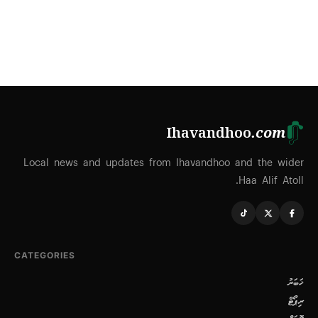
Ihavandhoo
.com
Local news and updates from Ihavandhoo and the wider
Haa Alif Atoll.
CATEGORIES
ޚަބަރު
ރިޕޯޓް