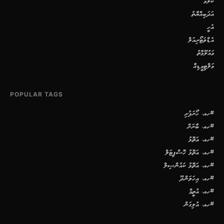
ކޮލަމް
އަދަބިއްޔާތު
އެހީ
އެޑްވަޓޯރިއަލް
މައުލޫމާތު
މަލްޓިމީޑިއާ
POPULAR TAGS
#ހއ. ހޯރަފުށި
#ހއ. ބާރަށް
#ހއ. އަތޮޅު
#ހއ. އަތޮޅު ހޮސްޕިޓަލް
#ހއ. އަތޮޅު ކައުންސިލް
#ހއ. އިހަވަންދޫ
#ހއ. އުތީމް
#ހއ. އުލިގަން