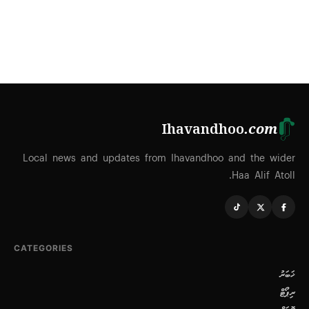
Ihavandhoo
.com
Local news and updates from Ihavandhoo and the wider
Haa Alif Atoll.
CATEGORIES
ޚަބަރު
ރިޕޯޓް