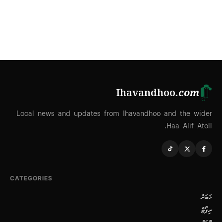
Ihavandhoo
.com
Local news and updates from Ihavandhoo and the wider
Haa Alif Atoll.
CATEGORIES
ޚަބަރު
ރިޕޯޓް