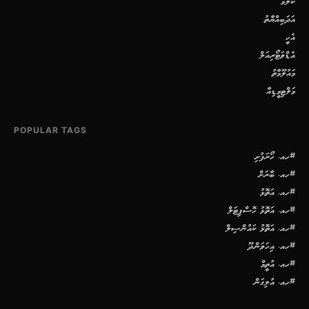
ކޮލަމް
އަދަބިއްޔާތު
އެހީ
އެޑްވަޓޯރިއަލް
މައުލޫމާތު
މަލްޓިމީޑިއާ
POPULAR TAGS
#ހއ. ހޯރަފުށި
#ހއ. ބާރަށް
#ހއ. އަތޮޅު
#ހއ. އަތޮޅު ހޮސްޕިޓަލް
#ހއ. އަތޮޅު ކައުންސިލް
#ހއ. އިހަވަންދޫ
#ހއ. އުތީމް
#ހއ. އުލިގަން