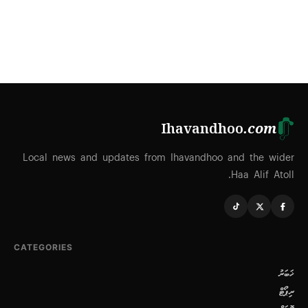
Ihavandhoo
.com
Local news and updates from Ihavandhoo and the wider
Haa Alif Atoll.
CATEGORIES
ޚަބަރު
ރިޕޯޓް