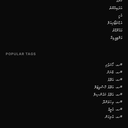
ކޮލަމް
އަދަބިއްޔާތު
އެހީ
އެޑްވަޓޯރިއަލް
މައުލޫމާތު
މަލްޓިމީޑިއާ
POPULAR TAGS
#ހއ. ހޯރަފުށި
#ހއ. ބާރަށް
#ހއ. އަތޮޅު
#ހއ. އަތޮޅު ހޮސްޕިޓަލް
#ހއ. އަތޮޅު ކައުންސިލް
#ހއ. އިހަވަންދޫ
#ހއ. އުތީމް
#ހއ. އުލިގަން