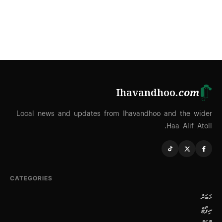
Ihavandhoo
.com
Local news and updates from Ihavandhoo and the wider
Haa Alif Atoll.
CATEGORIES
ޚަބަރު
ރިޕޯޓް