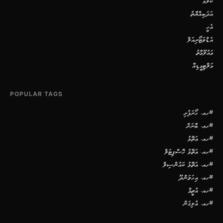
ކޮލަމް
އަދަބިއްޔާތު
އެހީ
އެޑްވަޓޯރިއަލް
މައުލޫމާތު
މަލްޓިމީޑިއާ
POPULAR TAGS
#ހއ. ހޯރަފުށި
#ހއ. ބާރަށް
#ހއ. އަތޮޅު
#ހއ. އަތޮޅު ހޮސްޕިޓަލް
#ހއ. އަތޮޅު ކައުންސިލް
#ހއ. އިހަވަންދޫ
#ހއ. އުތީމް
#ހއ. އުލިގަން