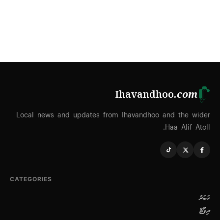
Ihavandhoo
.com
Local news and updates from Ihavandhoo and the wider
Haa Alif Atoll.
CATEGORIES
ޚަބަރު
ރިޕޯޓް