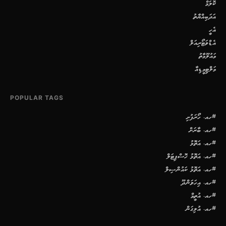
ކޮލަމް
އަދަބިއްޔާތު
އެހީ
އެޑްވަޓޯރިއަލް
މައުލޫމާތު
މަލްޓިމީޑިއާ
POPULAR TAGS
#ހއ. ހޯރަފުށި
#ހއ. ބާރަށް
#ހއ. އަތޮޅު
#ހއ. އަތޮޅު ހޮސްޕިޓަލް
#ހއ. އަތޮޅު ކައުންސިލް
#ހއ. އިހަވަންދޫ
#ހއ. އުތީމް
#ހއ. އުލިގަން