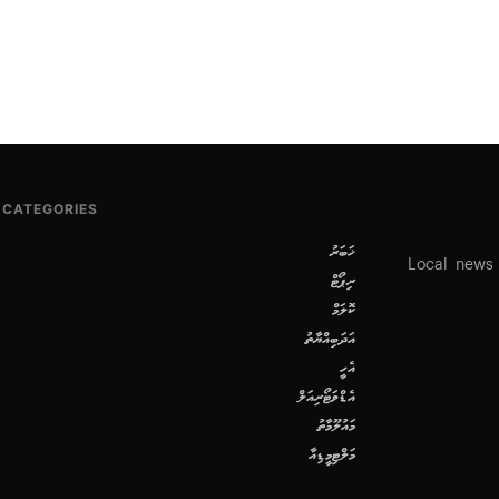
CATEGORIES
ޚަބަރު
Local news
ރިޕޯޓް
ކޮލަމް
އަދަބިއްޔާތު
އެހީ
އެޑްވަޓޯރިއަލް
މައުލޫމާތު
މަލްޓިމީޑިއާ