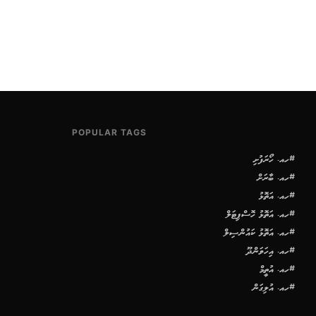
POPULAR TAGS
#ހއ. ހޯރަފުށި
#ހއ. ބާރަށް
#ހއ. އަތޮޅު
#ހއ. އަތޮޅު ހޮސްޕިޓަލް
#ހއ. އަތޮޅު ކައުންސިލް
#ހއ. އިހަވަންދޫ
#ހއ. އުތީމް
#ހއ. އުލިގަން