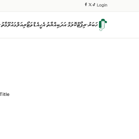
|
Login
ޚަބަރު
ރިޕޯޓް
ކޮލަމް
އަދަބިއްޔާތު
އެހީ
އެޑްވަޓޯރިއަލް
މައުލޫމާތު
▾
▾
▾
▾
Title