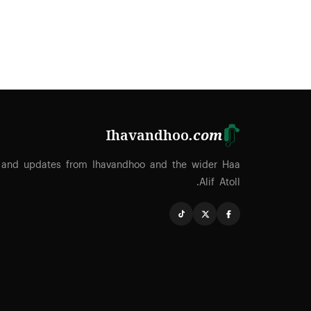
Ihavandhoo
.com
 and updates from Ihavandhoo and the wider Haa
Alif Atoll.