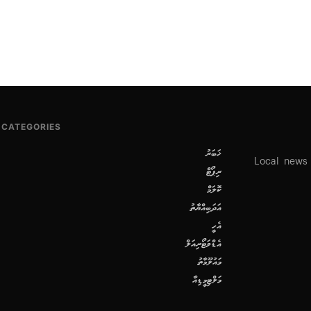
CATEGORIES
ޚަބަރު
Local news
ރިޕޯޓް
ކޮލަމް
އަދަބިއްޔާތު
އެހީ
އެޑްވަޓޯރިއަލް
މައުލޫމާތު
މަލްޓިމީޑިއާ