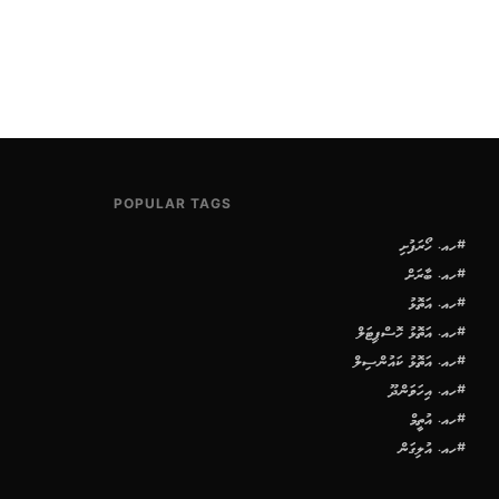
POPULAR TAGS
#ހއ. ހޯރަފުށި
#ހއ. ބާރަށް
#ހއ. އަތޮޅު
#ހއ. އަތޮޅު ހޮސްޕިޓަލް
#ހއ. އަތޮޅު ކައުންސިލް
#ހއ. އިހަވަންދޫ
#ހއ. އުތީމް
#ހއ. އުލިގަން