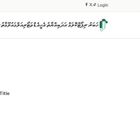
|
Login
ޚަބަރު
ރިޕޯޓް
ކޮލަމް
އަދަބިއްޔާތު
އެހީ
އެޑްވަޓޯރިއަލް
މައުލޫމާތު
▾
▾
▾
▾
Title