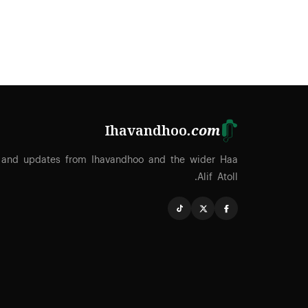
Ihavandhoo
.com
 and updates from Ihavandhoo and the wider Haa
Alif Atoll.