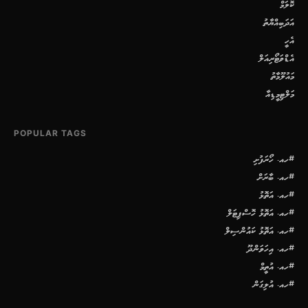
ކޮލަމް
އަދަބިއްޔާތު
އެހީ
އެޑްވަޓޯރިއަލް
މައުލޫމާތު
މަލްޓިމީޑިއާ
POPULAR TAGS
#ހއ. ހޯރަފުށި
#ހއ. ބާރަށް
#ހއ. އަތޮޅު
#ހއ. އަތޮޅު ހޮސްޕިޓަލް
#ހއ. އަތޮޅު ކައުންސިލް
#ހއ. އިހަވަންދޫ
#ހއ. އުތީމް
#ހއ. އުލިގަން