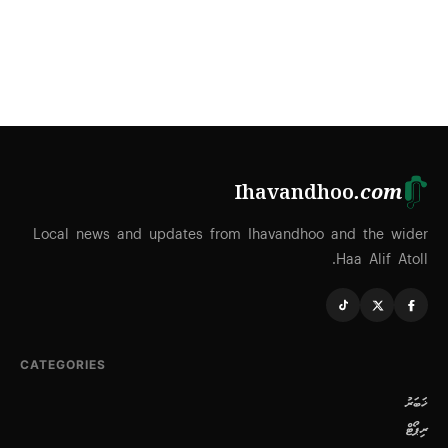
Ihavandhoo
.com
Local news and updates from Ihavandhoo and the wider
Haa Alif Atoll.
CATEGORIES
ޚަބަރު
ރިޕޯޓް