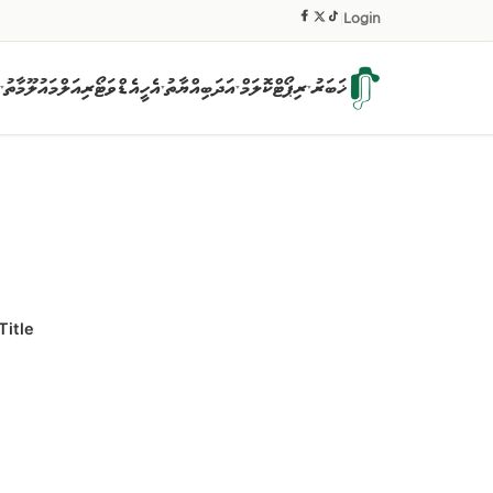
|
Login
ޚަބަރު
ރިޕޯޓް
ކޮލަމް
އަދަބިއްޔާތު
އެހީ
އެޑްވަޓޯރިއަލް
މައުލޫމާތު
▾
▾
▾
▾
Title