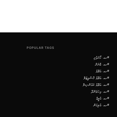
POPULAR TAGS
#ހއ. ހޯރަފުށި
#ހއ. ބާރަށް
#ހއ. އަތޮޅު
#ހއ. އަތޮޅު ހޮސްޕިޓަލް
#ހއ. އަތޮޅު ކައުންސިލް
#ހއ. އިހަވަންދޫ
#ހއ. އުތީމް
#ހއ. އުލިގަން