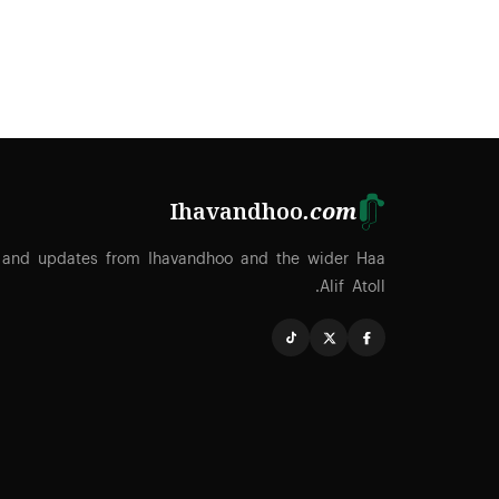
Ihavandhoo
.com
 and updates from Ihavandhoo and the wider Haa
Alif Atoll.