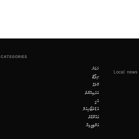
CATEGORIES
ޚަބަރު
Local news
ރިޕޯޓް
ކޮލަމް
އަދަބިއްޔާތު
އެހީ
އެޑްވަޓޯރިއަލް
މައުލޫމާތު
މަލްޓިމީޑިއާ