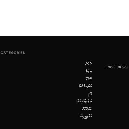
CATEGORIES
ޚަބަރު
Local news
ރިޕޯޓް
ކޮލަމް
އަދަބިއްޔާތު
އެހީ
އެޑްވަޓޯރިއަލް
މައުލޫމާތު
މަލްޓިމީޑިއާ