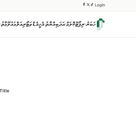
|
Login
ޚަބަރު
ރިޕޯޓް
ކޮލަމް
އަދަބިއްޔާތު
އެހީ
އެޑްވަޓޯރިއަލް
މައުލޫމާތު
▾
▾
▾
▾
Title