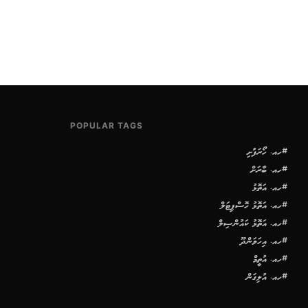
POPULAR TAGS
#ހއ. ހޯރަފުށި
#ހއ. ބާރަށް
#ހއ. އަތޮޅު
#ހއ. އަތޮޅު ހޮސްޕިޓަލް
#ހއ. އަތޮޅު ކައުންސިލް
#ހއ. އިހަވަންދޫ
#ހއ. އުތީމް
#ހއ. އުލިގަން