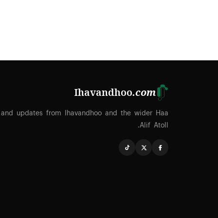
Ihavandhoo
.com
 and updates from Ihavandhoo and the wider Haa
Alif Atoll.