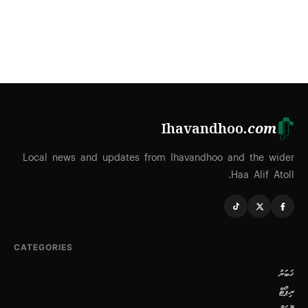
Ihavandhoo
.com
Local news and updates from Ihavandhoo and the wider
Haa Alif Atoll.
CATEGORIES
ޚަބަރު
ރިޕޯޓް