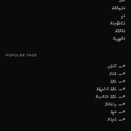
ކޮލަމް
އަދަބިއްޔާތު
އެހީ
އެޑްވަޓޯރިއަލް
މައުލޫމާތު
މަލްޓިމީޑިއާ
POPULAR TAGS
#ހއ. ހޯރަފުށި
#ހއ. ބާރަށް
#ހއ. އަތޮޅު
#ހއ. އަތޮޅު ހޮސްޕިޓަލް
#ހއ. އަތޮޅު ކައުންސިލް
#ހއ. އިހަވަންދޫ
#ހއ. އުތީމް
#ހއ. އުލިގަން