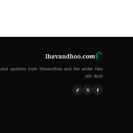
Ihavandhoo
.com
 and updates from Ihavandhoo and the wider Haa
Alif Atoll.