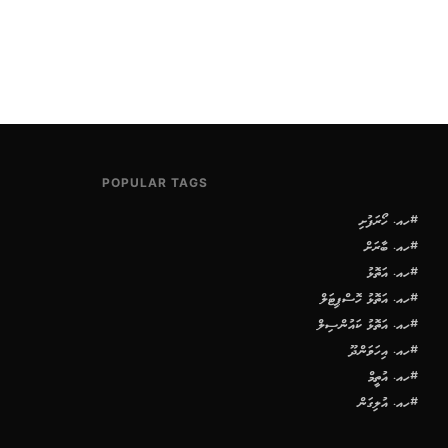
POPULAR TAGS
#ހއ. ހޯރަފުށި
#ހއ. ބާރަށް
#ހއ. އަތޮޅު
#ހއ. އަތޮޅު ހޮސްޕިޓަލް
#ހއ. އަތޮޅު ކައުންސިލް
#ހއ. އިހަވަންދޫ
#ހއ. އުތީމް
#ހއ. އުލިގަން