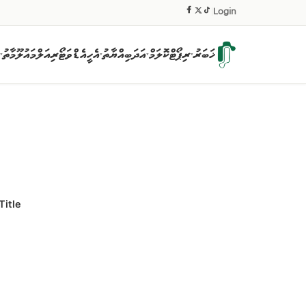
|
Login
ޚަބަރު
ރިޕޯޓް
ކޮލަމް
އަދަބިއްޔާތު
އެހީ
އެޑްވަޓޯރިއަލް
މައުލޫމާތު
▾
▾
▾
▾
Title