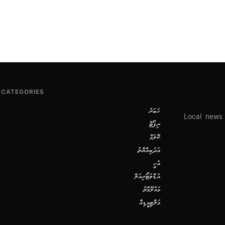
CATEGORIES
ޚަބަރު
Local news
ރިޕޯޓް
ކޮލަމް
އަދަބިއްޔާތު
އެހީ
އެޑްވަޓޯރިއަލް
މައުލޫމާތު
މަލްޓިމީޑިއާ