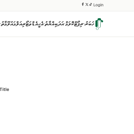
|
Login
ޚަބަރު
ރިޕޯޓް
ކޮލަމް
އަދަބިއްޔާތު
އެހީ
އެޑްވަޓޯރިއަލް
މައުލޫމާތު
▾
▾
▾
▾
Title