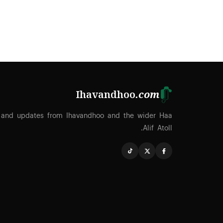
Ihavandhoo
.com
 and updates from Ihavandhoo and the wider Haa
Alif Atoll.