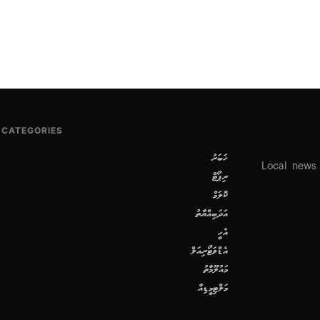
CATEGORIES
ޚަބަރު
Local news
ރިޕޯޓް
ކޮލަމް
އަދަބިއްޔާތު
އެހީ
އެޑްވަޓޯރިއަލް
މައުލޫމާތު
މަލްޓިމީޑިއާ