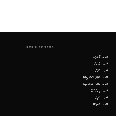
POPULAR TAGS
#ހއ. ހޯރަފުށި
#ހއ. ބާރަށް
#ހއ. އަތޮޅު
#ހއ. އަތޮޅު ހޮސްޕިޓަލް
#ހއ. އަތޮޅު ކައުންސިލް
#ހއ. އިހަވަންދޫ
#ހއ. އުތީމް
#ހއ. އުލިގަން