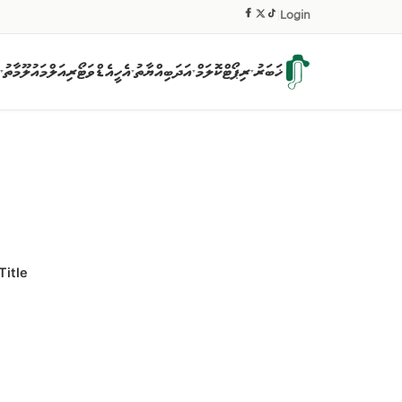
|
Login
ޚަބަރު
ރިޕޯޓް
ކޮލަމް
އަދަބިއްޔާތު
އެހީ
އެޑްވަޓޯރިއަލް
މައުލޫމާތު
▾
▾
▾
▾
Title