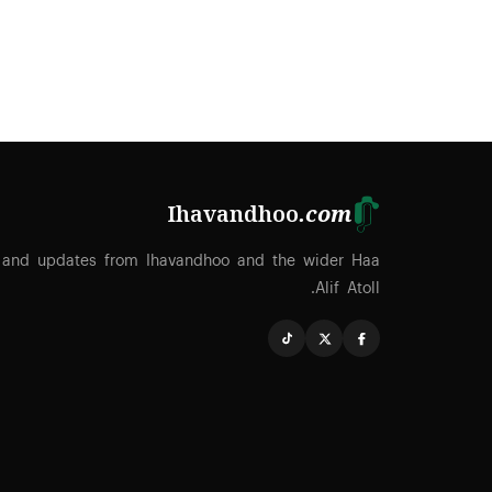
Ihavandhoo
.com
 and updates from Ihavandhoo and the wider Haa
Alif Atoll.