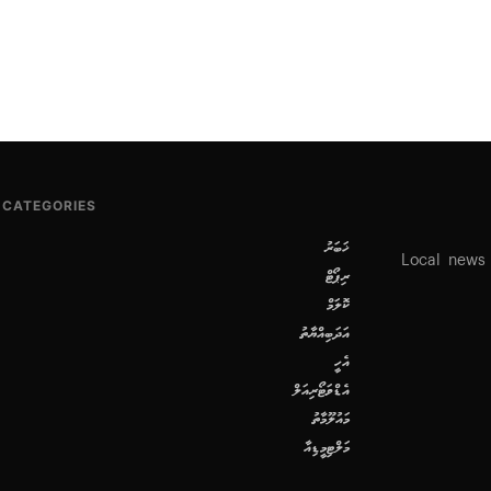
CATEGORIES
ޚަބަރު
Local news
ރިޕޯޓް
ކޮލަމް
އަދަބިއްޔާތު
އެހީ
އެޑްވަޓޯރިއަލް
މައުލޫމާތު
މަލްޓިމީޑިއާ