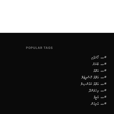
POPULAR TAGS
#ހއ. ހޯރަފުށި
#ހއ. ބާރަށް
#ހއ. އަތޮޅު
#ހއ. އަތޮޅު ހޮސްޕިޓަލް
#ހއ. އަތޮޅު ކައުންސިލް
#ހއ. އިހަވަންދޫ
#ހއ. އުތީމް
#ހއ. އުލިގަން