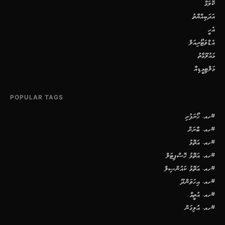
ކޮލަމް
އަދަބިއްޔާތު
އެހީ
އެޑްވަޓޯރިއަލް
މައުލޫމާތު
މަލްޓިމީޑިއާ
POPULAR TAGS
#ހއ. ހޯރަފުށި
#ހއ. ބާރަށް
#ހއ. އަތޮޅު
#ހއ. އަތޮޅު ހޮސްޕިޓަލް
#ހއ. އަތޮޅު ކައުންސިލް
#ހއ. އިހަވަންދޫ
#ހއ. އުތީމް
#ހއ. އުލިގަން