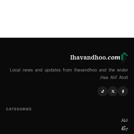
Ihavandhoo
.com
Local news and updates from Ihavandhoo and the wider
Haa Alif Atoll.
CATEGORIES
ޚަބަރު
ރިޕޯޓް