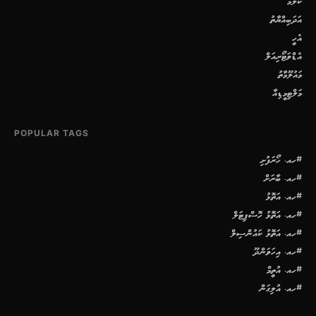
ކޮލަމް
އަދަބިއްޔާތު
އެހީ
އެޑްވަޓޯރިއަލް
މައުލޫމާތު
މަލްޓިމީޑިއާ
POPULAR TAGS
#ހއ. ހޯރަފުށި
#ހއ. ބާރަށް
#ހއ. އަތޮޅު
#ހއ. އަތޮޅު ހޮސްޕިޓަލް
#ހއ. އަތޮޅު ކައުންސިލް
#ހއ. އިހަވަންދޫ
#ހއ. އުތީމް
#ހއ. އުލިގަން