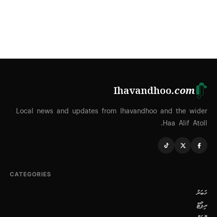
Ihavandhoo
.com
Local news and updates from Ihavandhoo and the wider
Haa Alif Atoll.
CATEGORIES
ޚަބަރު
ރިޕޯޓް