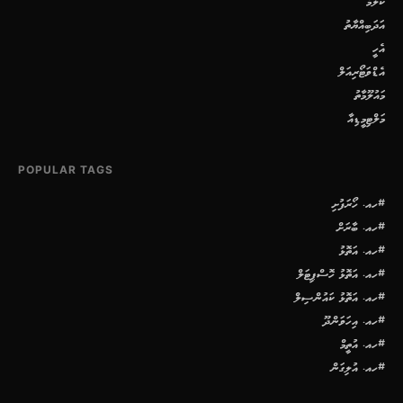
ކޮލަމް
އަދަބިއްޔާތު
އެހީ
އެޑްވަޓޯރިއަލް
މައުލޫމާތު
މަލްޓިމީޑިއާ
POPULAR TAGS
#ހއ. ހޯރަފުށި
#ހއ. ބާރަށް
#ހއ. އަތޮޅު
#ހއ. އަތޮޅު ހޮސްޕިޓަލް
#ހއ. އަތޮޅު ކައުންސިލް
#ހއ. އިހަވަންދޫ
#ހއ. އުތީމް
#ހއ. އުލިގަން