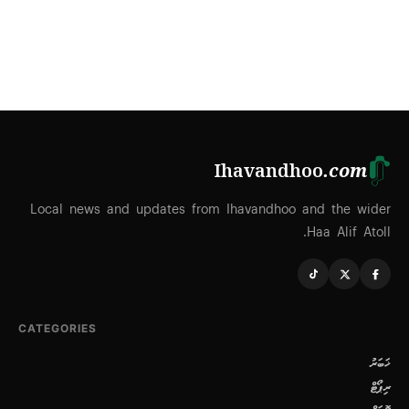
Ihavandhoo
.com
Local news and updates from Ihavandhoo and the wider
Haa Alif Atoll.
CATEGORIES
ޚަބަރު
ރިޕޯޓް