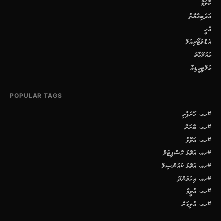
ކޮލަމް
އަދަބިއްޔާތު
އެހީ
އެޑްވަޓޯރިއަލް
މައުލޫމާތު
މަލްޓިމީޑިއާ
POPULAR TAGS
#ހއ. ހޯރަފުށި
#ހއ. ބާރަށް
#ހއ. އަތޮޅު
#ހއ. އަތޮޅު ހޮސްޕިޓަލް
#ހއ. އަތޮޅު ކައުންސިލް
#ހއ. އިހަވަންދޫ
#ހއ. އުތީމް
#ހއ. އުލިގަން