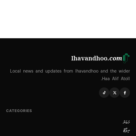
Ihavandhoo
.com
Local news and updates from Ihavandhoo and the wider
Haa Alif Atoll.
CATEGORIES
ޚަބަރު
ރިޕޯޓް