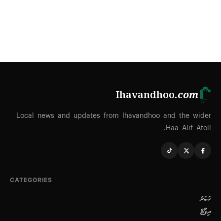
Ihavandhoo
.com
Local news and updates from Ihavandhoo and the wider
Haa Alif Atoll.
CATEGORIES
ޚަބަރު
ރިޕޯޓް