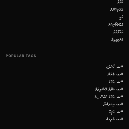
ކޮލަމް
އަދަބިއްޔާތު
އެހީ
އެޑްވަޓޯރިއަލް
މައުލޫމާތު
މަލްޓިމީޑިއާ
POPULAR TAGS
#ހއ. ހޯރަފުށި
#ހއ. ބާރަށް
#ހއ. އަތޮޅު
#ހއ. އަތޮޅު ހޮސްޕިޓަލް
#ހއ. އަތޮޅު ކައުންސިލް
#ހއ. އިހަވަންދޫ
#ހއ. އުތީމް
#ހއ. އުލިގަން