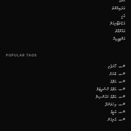
ކޮލަމް
އަދަބިއްޔާތު
އެހީ
އެޑްވަޓޯރިއަލް
މައުލޫމާތު
މަލްޓިމީޑިއާ
POPULAR TAGS
#ހއ. ހޯރަފުށި
#ހއ. ބާރަށް
#ހއ. އަތޮޅު
#ހއ. އަތޮޅު ހޮސްޕިޓަލް
#ހއ. އަތޮޅު ކައުންސިލް
#ހއ. އިހަވަންދޫ
#ހއ. އުތީމް
#ހއ. އުލިގަން