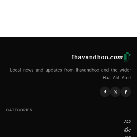
Ihavandhoo
.com
Local news and updates from Ihavandhoo and the wider
Haa Alif Atoll.
CATEGORIES
ޚަބަރު
ރިޕޯޓް